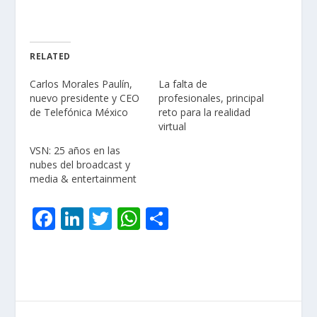
RELATED
Carlos Morales Paulín,
La falta de
nuevo presidente y CEO
profesionales, principal
de Telefónica México
reto para la realidad
virtual
VSN: 25 años en las
nubes del broadcast y
media & entertainment
F
Li
T
W
C
ac
n
w
h
o
e
k
itt
at
m
b
e
er
s
p
o
dI
A
ar