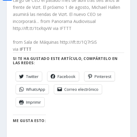
cargo de CEO el pasado mes de abril tras seis años al
i
h
o
C
frente de Vizrt. El próximo 1 de agosto, Michael Hallen
e
t
a
asumirá las riendas de Vizrt. El nuevo CEO se
o
o
d
t
incorporará… from Panorama Audiovisual
t
k
m
I
http://ift.tt/1txRqvW via IFTTT
e
s
p
n
r
A
from Sala de Máquinas http://ift.tt/1Q7rSiS
a
via
IFTTT
p
r
SI TE HA GUSTADO ESTE ARTÍCULO, COMPÁRTELO EN
p
LAS REDES:
t
i
Twitter
Facebook
Pinterest
r
WhatsApp
Correo electrónico
Imprimir
ME GUSTA ESTO: