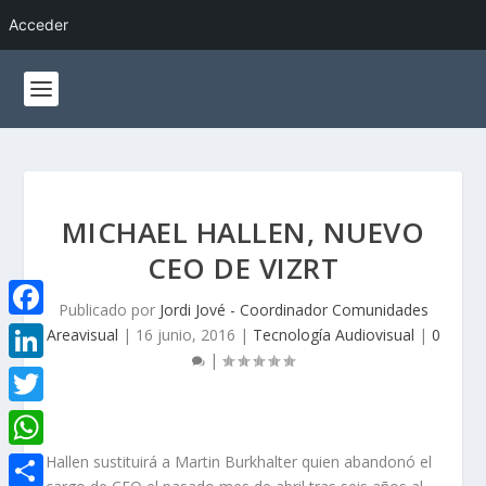
Acceder
MICHAEL HALLEN, NUEVO
CEO DE VIZRT
Publicado por
Jordi Jové - Coordinador Comunidades
F
Areavisual
|
16 junio, 2016
|
Tecnología Audiovisual
|
0
|
a
L
c
i
T
e
n
w
W
Hallen sustituirá a Martin Burkhalter quien abandonó el
b
k