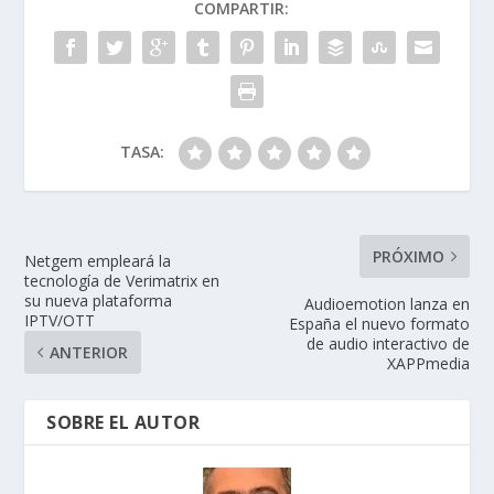
COMPARTIR:
o
n
p
ti
k
p
r
TASA:
PRÓXIMO
Netgem empleará la
tecnología de Verimatrix en
su nueva plataforma
Audioemotion lanza en
IPTV/OTT
España el nuevo formato
de audio interactivo de
ANTERIOR
XAPPmedia
SOBRE EL AUTOR