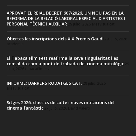
APROVAT EL REIAL DECRET 607/2026, UN NOU PAS EN LA
REFORMA DE LA RELACIÓ LABORAL ESPECIAL D’ARTISTES I
PERSONAL TÈCNIC I AUXILIAR
29 julio, 2026
areavisualcat
Obertes les inscripcions dels XIX Premis Gaudí
29 julio, 2026
academia
El Tabaca Film Fest reafirma la seva singularitat i es
consolida com a punt de trobada del cinema mitològic
29
julio, 2026
tabacafilmfest
INFORME: DARRERS RODATGES CAT.
28 julio, 2026
areavisualcat
Sitges 2026: clàssics de culte i noves mutacions del
cinema fantàstic
27 julio, 2026
David Valero