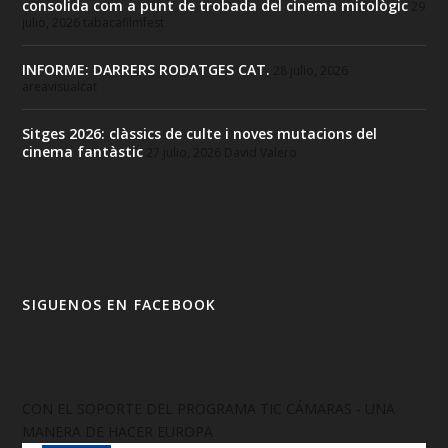
consolida com a punt de trobada del cinema mitològic
29
julio, 2026
tabacafilmfest
INFORME: DARRERS RODATGES CAT.
28 julio, 2026
areavisualcat
Sitges 2026: clàssics de culte i noves mutacions del
cinema fantàstic
27 julio, 2026
David Valero
SIGUENOS EN FACEBOOK
CON EL SOPORTE DEL PROGRAMA TIC CÁMARAS - UNA
MANERA DE HACER EUROPA