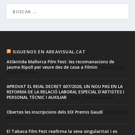
SIGUENOS EN AREAVISUAL.CAT
Atlàntida Mallorca Film Fest: les recomanacions de
Jaume Ripoll per veure des de casa a Filmin
7 agosto, 2026
Guillem Thorson
APROVAT EL REIAL DECRET 607/2026, UN NOU PAS EN LA
REFORMA DE LA RELACIÓ LABORAL ESPECIAL D’ARTISTES I
PERSONAL TÈCNIC I AUXILIAR
29 julio, 2026
areavisualcat
Obertes les inscripcions dels XIX Premis Gaudí
29 julio, 2026
academia
El Tabaca Film Fest reafirma la seva singularitat i es