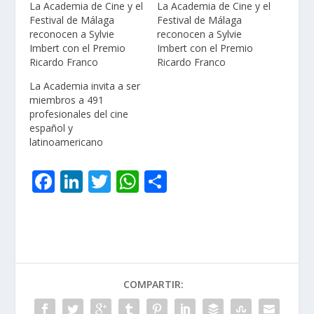
La Academia de Cine y el
La Academia de Cine y el
Festival de Málaga
Festival de Málaga
reconocen a Sylvie
reconocen a Sylvie
Imbert con el Premio
Imbert con el Premio
Ricardo Franco
Ricardo Franco
La Academia invita a ser
miembros a 491
profesionales del cine
español y
latinoamericano
F
Li
T
W
C
ac
n
w
h
o
e
k
itt
at
m
b
e
er
s
p
o
dI
A
ar
COMPARTIR:
o
n
p
ti