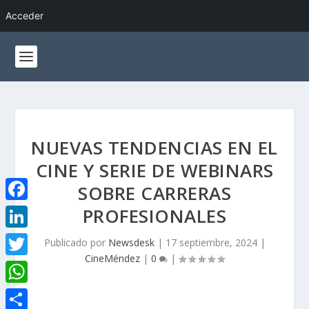
Acceder
NUEVAS TENDENCIAS EN EL
CINE Y SERIE DE WEBINARS
SOBRE CARRERAS
PROFESIONALES
F
a
L
Publicado por
Newsdesk
|
17 septiembre, 2024
|
c
CineMéndez
|
0
|
i
T
e
n
w
W
b
k