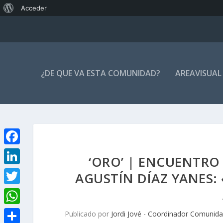
Acerca
Acceder
de
WordPress
¿DE QUE VA ESTA COMUNIDAD?
AREAVISUAL
F
‘ORO’ | ENCUENTRO
a
L
AGUSTÍN DÍAZ YANES: 
c
i
T
e
n
w
W
Publicado por
Jordi Jové - Coordinador Comunida
b
k