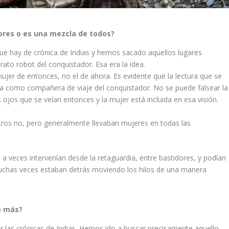
ores o es una mezcla de todos?
ue hay de crónica de Indias y hemos sacado aquellos lugares
rato robot del conquistador. Esa era la idea.
ujer de entonces, no el de ahora. Es evidente que la lectura que se
ba como compañera de viaje del conquistador. No se puede falsear la
ojos que se veían entonces y la mujer está incluida en esa visión.
y otros no, pero generalmente llevaban mujeres en todas las
s a veces intervenían desde la retaguardia, entre bastidores, y podían
Muchas veces estaban detrás moviendo los hilos de una manera
o más?
r las crónicas de Indias. Hemos ido a buscar precisamente aquello