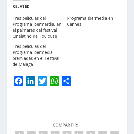
RELATED
Tres películas del
Programa Ibermedia en
Programa Ibermerdia, en
Cannes
el palmarés del festival
Cinélatino de Toulouse
Tres películas del
Programa Ibermedia
premiadas en el Festival
de Málaga
F
Li
T
W
C
ac
n
w
h
o
e
k
itt
at
m
b
e
er
s
p
o
dI
A
ar
COMPARTIR:
o
n
p
ti