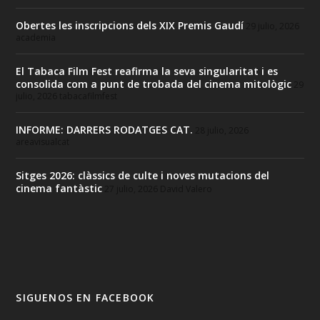
Obertes les inscripcions dels XIX Premis Gaudí
29 julio, 2026
academia
El Tabaca Film Fest reafirma la seva singularitat i es
consolida com a punt de trobada del cinema mitològic
29
julio, 2026
tabacafilmfest
INFORME: DARRERS RODATGES CAT.
28 julio, 2026
areavisualcat
Sitges 2026: clàssics de culte i noves mutacions del
cinema fantàstic
27 julio, 2026
David Valero
SIGUENOS EN FACEBOOK