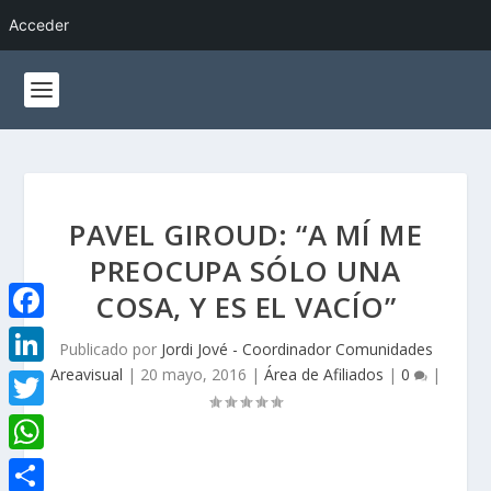
Acceder
PAVEL GIROUD: “A MÍ ME
PREOCUPA SÓLO UNA
COSA, Y ES EL VACÍO”
F
Publicado por
Jordi Jové - Coordinador Comunidades
a
Areavisual
|
20 mayo, 2016
|
Área de Afiliados
|
0
|
L
c
i
T
e
n
w
W
b
k