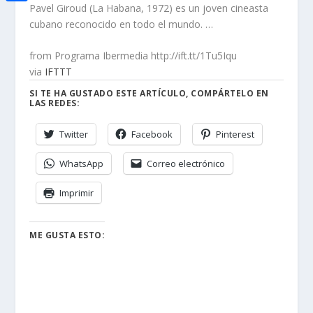
i
h
Pavel Giroud (La Habana, 1972) es un joven cineasta
o
C
e
t
cubano reconocido en todo el mundo. …
a
o
o
d
t
t
from Programa Ibermedia http://ift.tt/1Tu5Iqu
k
m
I
e
via
IFTTT
s
p
n
r
SI TE HA GUSTADO ESTE ARTÍCULO, COMPÁRTELO EN
A
a
LAS REDES:
p
r
Twitter
Facebook
Pinterest
p
t
WhatsApp
Correo electrónico
i
r
Imprimir
ME GUSTA ESTO: