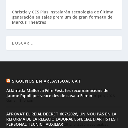
Christie y CES Plus instalarán tecnología de última
generación en salas premium de gran formato de
Marcus Theatres
SIGUENOS EN AREAVISUAL.CAT
Atlàntida Mallorca Film Fest: les recomanacions de
Jaume Ripoll per veure des de casa a Filmin
30 julio, 2026
Guillem Thorson
APROVAT EL REIAL DECRET 607/2026, UN NOU PAS EN LA
REFORMA DE LA RELACIÓ LABORAL ESPECIAL D’ARTISTES I
PERSONAL TÈCNIC I AUXILIAR
29 julio, 2026
areavisualcat