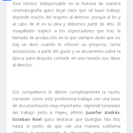
i
h
Este técnico indispensable en la historia de nuestra
o
C
e
t
cinematografía quiso dejar claro que «el buen trabajo
a
o
o
d
depende mucho del respeto al director, porque al fin y
t
t
al cabo de él es la idea y debemos partir de ahí». El
k
m
I
e
maquillador explicó a los espectadores que tras la
s
p
n
llamada de producción en la que siempre dicen que no
r
A
a
hay un duro cuando le ofrecen un proyecto, toma
p
anotaciones a partir del guión y se documenta sobre la
r
época para después contarle en una reunión sus ideas
p
t
al director.
i
r
Sus compañeros le dieron completamente la razón,
narrando cómo este profesional trabaja con una base
de documentación muy importante: «Aprendí toneladas
del trabajo junto a Pepe», afirmó
Juanfer Andrés
.
Esteban Roel
quiso destacar que Quetglas hila fino
hasta el punto de que «de una manera sutilísima
Montse, la protagonista de
Musarañas
, aparecía más