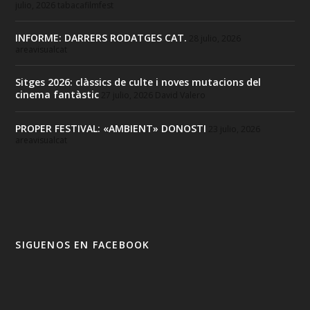
julio, 2026
tabacafilmfest
INFORME: DARRERS RODATGES CAT.
28 julio, 2026
areavisualcat
Sitges 2026: clàssics de culte i noves mutacions del
cinema fantàstic
27 julio, 2026
David Valero
PROPER FESTIVAL: «AMBIENT» DONOSTI
23 julio, 2026
areavisualcat
SIGUENOS EN FACEBOOK