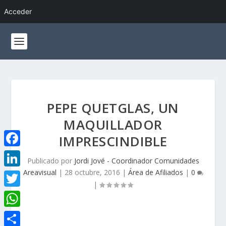
Acceder
PEPE QUETGLAS, UN
MAQUILLADOR
IMPRESCINDIBLE
F
Publicado por
Jordi Jové - Coordinador Comunidades
a
Areavisual
|
28 octubre, 2016
|
Área de Afiliados
|
0
L
|
c
i
T
e
n
w
W
b
k