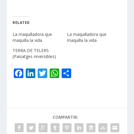
RELATED
La maquilladora que
La maquilladora que
maquilla la vida
maquilla la vida
TERRA DE TELERS
(Paisatges reversibles)
F
Li
T
W
C
ac
n
w
h
o
e
k
itt
at
m
b
e
er
s
p
o
dI
A
ar
COMPARTIR:
o
n
p
ti
k
p
r