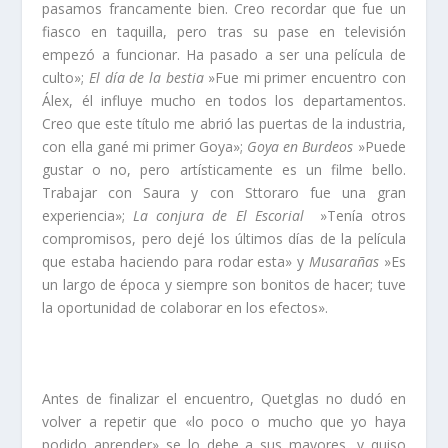
pasamos francamente bien. Creo recordar que fue un
fiasco en taquilla, pero tras su pase en televisión
empezó a funcionar. Ha pasado a ser una película de
culto»;
El día de la bestia
»Fue mi primer encuentro con
Álex, él influye mucho en todos los departamentos.
Creo que este título me abrió las puertas de la industria,
con ella gané mi primer Goya»;
Goya en Burdeos
»Puede
gustar o no, pero artísticamente es un filme bello.
Trabajar con Saura y con Sttoraro fue una gran
experiencia»;
La conjura de El Escorial
»Tenía otros
compromisos, pero dejé los últimos días de la película
que estaba haciendo para rodar esta» y
Musarañas
»Es
un largo de época y siempre son bonitos de hacer; tuve
la oportunidad de colaborar en los efectos».
Antes de finalizar el encuentro, Quetglas no dudó en
volver a repetir que «lo poco o mucho que yo haya
podido aprender» se lo debe a sus mayores, y quiso