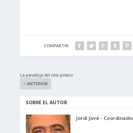
ac
n
w
h
o
e
k
itt
at
m
b
e
er
s
p
o
dI
A
ar
o
n
p
ti
COMPARTIR:
k
p
r
La paradoja del cine polaco
ANTERIOR
SOBRE EL AUTOR
Jordi Jové - Coordinad