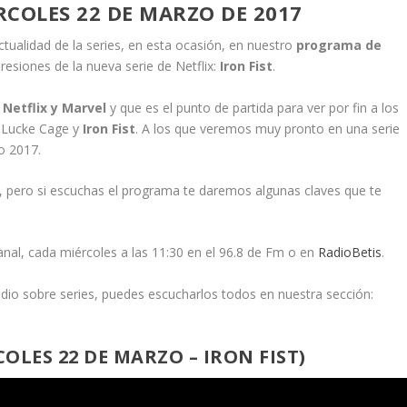
COLES 22 DE MARZO DE 2017
ualidad de la series, en esta ocasión, en nuestro
programa de
esiones de la nueva serie de Netflix:
Iron Fist
.
e
Netflix y Marvel
y que es el punto de partida para ver por fin a los
s, Lucke Cage y
Iron Fist
. A los que veremos muy pronto en una serie
o 2017.
ndo, pero si escuchas el programa te daremos algunas claves que te
al, cada miércoles a las 11:30 en el 96.8 de Fm o en
RadioBetis
.
adio sobre series, puedes escucharlos todos en nuestra sección:
OLES 22 DE MARZO – IRON FIST)