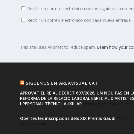
Recibir un correo electrónico con los siguientes coment
Recibir un correo electrónico con cada nueva entrada.
This site uses Akismet to reduce spam.
Learn how your co
SIGUENOS EN AREAVISUAL.CAT
APROVAT EL REIAL DECRET 607/2026, UN NOU PAS EN L
REFORMA DE LA RELACIÓ LABORAL ESPECIAL D’ARTISTE
I PERSONAL TÈCNIC I AUXILIAR
29 julio, 2026
areavisualcat
Obertes les inscripcions dels XIX Premis Gaudí
29 julio,
2026
academia