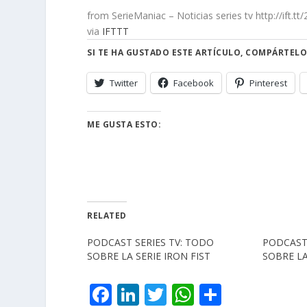
from SerieManiac – Noticias series tv http://ift.tt
via
IFTTT
SI TE HA GUSTADO ESTE ARTÍCULO, COMPÁRTELO
Twitter
Facebook
Pinterest
ME GUSTA ESTO:
RELATED
PODCAST SERIES TV: TODO
PODCAST 
SOBRE LA SERIE IRON FIST
SOBRE LA
F
Li
T
W
C