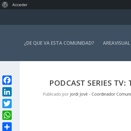
Acerca
Acceder
de
WordPress
¿DE QUE VA ESTA COMUNIDAD?
AREAVISUAL
PODCAST SERIES TV: 
F
Publicado por
Jordi Jové - Coordinador Comun
a
L
c
i
T
e
n
w
W
b
k