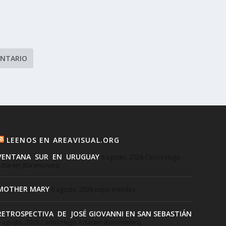
LEENOS EN AREAVISUAL.ORG
VENTANA SUR EN URUGUAY
6 agosto, 2026
Carlos Hugo
ztarain (Euromovies)
MOTHER MARY
6 agosto, 2026
pepe-mendez
RETROSPECTIVA DE JOSÉ GIOVANNI EN SAN SEBASTIÁN
 agosto, 2026
Carlos Hugo Aztarain (Euromovies)