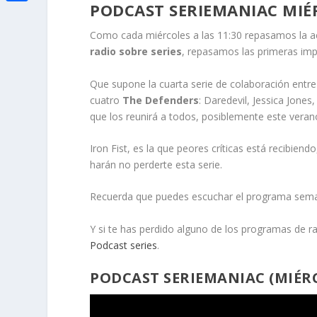
i
PODCAST SERIEMANIAC MIÉR
h
o
C
e
t
a
o
o
Como cada miércoles a las 11:30 repasamos la act
d
t
radio sobre series
, repasamos las primeras impr
t
k
m
I
e
s
p
Que supone la cuarta serie de colaboración entr
n
r
A
cuatro
The Defenders
: Daredevil, Jessica Jone
a
que los reunirá a todos, posiblemente este veran
p
r
p
Iron Fist, es la que peores críticas está recibie
t
harán no perderte esta serie.
i
r
Recuerda que puedes escuchar el programa seman
Y si te has perdido alguno de los programas de r
Podcast series
.
PODCAST SERIEMANIAC (MIÉRC