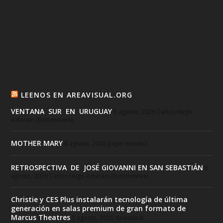
LEENOS EN AREAVISUAL.ORG
VENTANA SUR EN URUGUAY
6 agosto, 2026
Carlos Hugo
Aztarain (Euromovies)
MOTHER MARY
6 agosto, 2026
pepe-mendez
RETROSPECTIVA DE JOSÉ GIOVANNI EN SAN SEBASTIÁN
6
agosto, 2026
Carlos Hugo Aztarain (Euromovies)
Christie y CES Plus instalarán tecnología de última
generación en salas premium de gran formato de
Marcus Theatres
5 agosto, 2026
Newsdesk