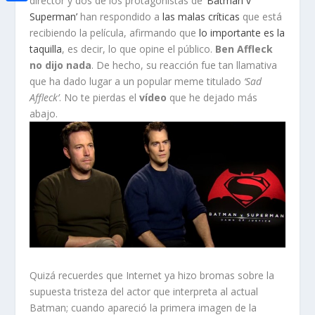
director y dos de los protagonistas de
‘Batman v
i
h
o
C
Superman’
han respondido a
las malas críticas
que está
e
t
a
recibiendo la película, afirmando que
lo importante es la
o
o
d
t
taquilla
, es decir, lo que opine el público.
Ben Affleck
t
k
m
I
no dijo nada
. De hecho, su reacción fue tan llamativa
e
s
p
que ha dado lugar a un popular meme titulado
‘Sad
n
r
A
Affleck’
. No te pierdas el
vídeo
que he dejado más
a
abajo.
p
r
p
t
i
r
Quizá recuerdes que Internet ya hizo bromas sobre la
supuesta tristeza del actor que interpreta al actual
Batman; cuando apareció la primera imagen de la