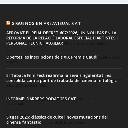
SIGUENOS EN AREAVISUAL.CAT
APROVAT EL REIAL DECRET 607/2026, UN NOU PAS EN LA
REFORMA DE LA RELACIÓ LABORAL ESPECIAL D’ARTISTES I
PERSONAL TÈCNIC I AUXILIAR
29 julio, 2026
areavisualcat
Obertes les inscripcions dels XIX Premis Gaudí
29 julio, 2026
academia
El Tabaca Film Fest reafirma la seva singularitat i es
consolida com a punt de trobada del cinema mitològic
29
julio, 2026
tabacafilmfest
INFORME: DARRERS RODATGES CAT.
28 julio, 2026
areavisualcat
Sitges 2026: clàssics de culte i noves mutacions del
cinema fantàstic
27 julio, 2026
David Valero