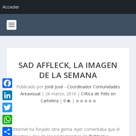
Acceder
SAD AFFLECK, LA IMAGEN
DE LA SEMANA
Publicado por
Jordi Jové - Coordinador Comunidades
F
Areavisual
|
26 marzo, 2016
|
Crítica de Pelis en
Cartelera
|
0
|
a
L
c
i
T
e
n
w
W
Internet ha forjado otra gema. Ayer comentaba que el
b
k