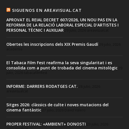
SIGUENOS EN AREAVISUAL.CAT
APROVAT EL REIAL DECRET 607/2026, UN NOU PAS EN LA
REFORMA DE LA RELACIÓ LABORAL ESPECIAL D’ARTISTES I
PERSONAL TÈCNIC I AUXILIAR
29 julio, 2026
areavisualcat
Obertes les inscripcions dels XIX Premis Gaudí
29 julio, 2026
academia
El Tabaca Film Fest reafirma la seva singularitat i es
consolida com a punt de trobada del cinema mitològic
29
julio, 2026
tabacafilmfest
INFORME: DARRERS RODATGES CAT.
28 julio, 2026
areavisualcat
Sitges 2026: clàssics de culte i noves mutacions del
cinema fantàstic
27 julio, 2026
David Valero
PROPER FESTIVAL: «AMBIENT» DONOSTI
23 julio, 2026
areavisualcat