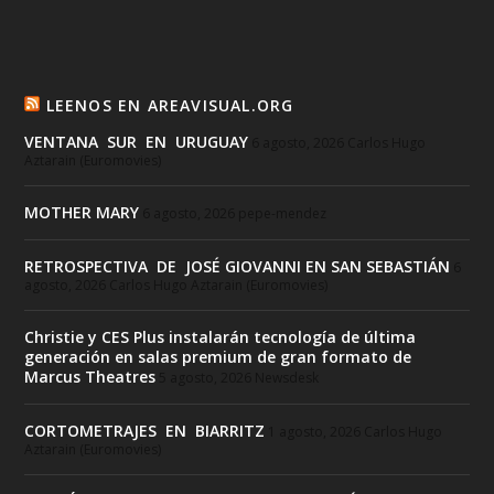
LEENOS EN AREAVISUAL.ORG
VENTANA SUR EN URUGUAY
6 agosto, 2026
Carlos Hugo
Aztarain (Euromovies)
MOTHER MARY
6 agosto, 2026
pepe-mendez
RETROSPECTIVA DE JOSÉ GIOVANNI EN SAN SEBASTIÁN
6
agosto, 2026
Carlos Hugo Aztarain (Euromovies)
Christie y CES Plus instalarán tecnología de última
generación en salas premium de gran formato de
Marcus Theatres
5 agosto, 2026
Newsdesk
CORTOMETRAJES EN BIARRITZ
1 agosto, 2026
Carlos Hugo
Aztarain (Euromovies)