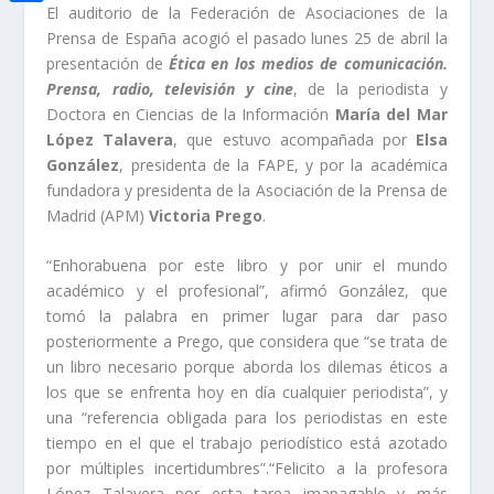
i
h
El auditorio de la Federación de Asociaciones de la
o
C
e
t
Prensa de España acogió el pasado lunes 25 de abril la
a
o
o
d
presentación de
Ética en los medios de comunicación.
t
t
Prensa, radio, televisión y cine
, de la periodista y
k
m
I
e
Doctora en Ciencias de la Información
María del Mar
s
p
n
López Talavera
, que estuvo acompañada por
Elsa
r
A
a
González
, presidenta de la FAPE, y por la académica
p
fundadora y presidenta de la Asociación de la Prensa de
r
Madrid (APM)
Victoria Prego
.
p
t
“Enhorabuena por este libro y por unir el mundo
i
académico y el profesional”, afirmó González, que
r
tomó la palabra en primer lugar para dar paso
posteriormente a Prego, que considera que
“se trata de
un libro necesario porque aborda los dilemas éticos a
los que se enfrenta hoy en día cualquier periodista”, y
una “referencia obligada para los periodistas en este
tiempo en el que el trabajo periodístico está azotado
por múltiples incertidumbres”.“Felicito a la profesora
López Talavera por esta tarea imapagable y más