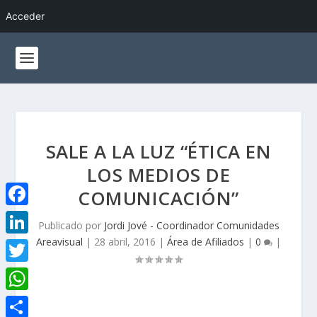
Acceder
SALE A LA LUZ “ÉTICA EN
LOS MEDIOS DE
COMUNICACIÓN”
F
Publicado por
Jordi Jové - Coordinador Comunidades
a
Areavisual
|
28 abril, 2016
|
Área de Afiliados
|
0
|
L
c
i
T
e
n
w
W
b
k