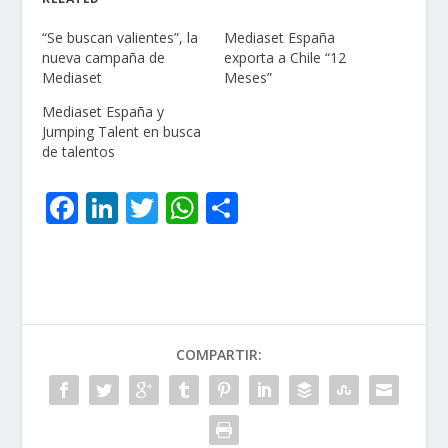
“Se buscan valientes”, la
Mediaset España
nueva campaña de
exporta a Chile “12
Mediaset
Meses”
Mediaset España y
Jumping Talent en busca
de talentos
F
Li
T
W
C
ac
n
w
h
o
e
k
itt
at
m
b
e
er
s
p
o
dI
A
ar
COMPARTIR:
o
n
p
ti
k
p
r