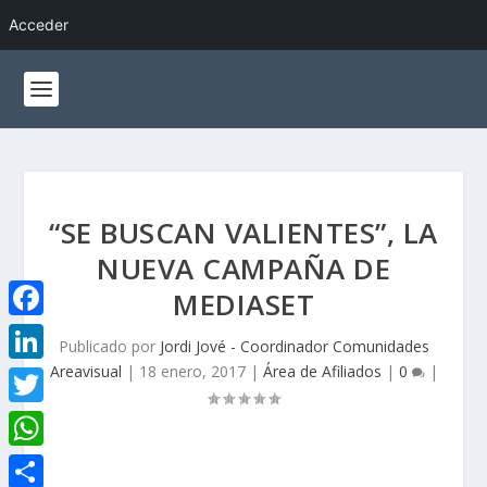
Acceder
“SE BUSCAN VALIENTES”, LA
NUEVA CAMPAÑA DE
MEDIASET
F
Publicado por
Jordi Jové - Coordinador Comunidades
a
Areavisual
|
18 enero, 2017
|
Área de Afiliados
|
0
|
L
c
i
T
e
n
w
W
b
k