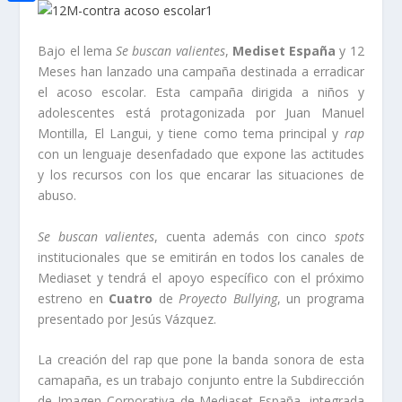
i
h
o
C
e
t
a
o
o
Bajo el lema
Se buscan valientes
,
Mediset España
y 12
d
t
t
Meses han lanzado una campaña destinada a erradicar
k
m
I
e
el acoso escolar. Esta campaña dirigida a niños y
s
p
n
adolescentes está protagonizada por Juan Manuel
r
A
a
Montilla, El Langui, y tiene como tema principal y
rap
p
con un lenguaje desenfadado que expone las actitudes
r
y los recursos con los que encarar las situaciones de
p
t
abuso.
i
Se buscan valientes
, cuenta además con cinco
spots
r
institucionales que se emitirán en todos los canales de
Mediaset y tendrá el apoyo específico con el próximo
estreno en
Cuatro
de
Proyecto Bullying
, un programa
presentado por Jesús Vázquez.
La creación del rap que pone la banda sonora de esta
camapaña, es un trabajo conjunto entre la Subdirección
de Imagen Corporativa de Mediaset España, integrada