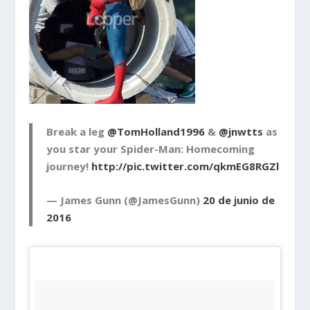
Break a leg
@TomHolland1996
&
@jnwtts
as
you star your Spider-Man: Homecoming
journey!
http://pic.twitter.com/qkmEG8RGZl
— James Gunn (@JamesGunn)
20 de junio de
2016