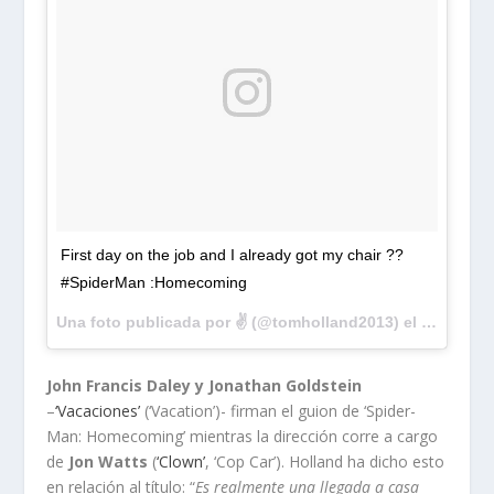
First day on the job and I already got my chair ??
#SpiderMan :Homecoming
Una foto publicada por ✌️ (@tomholland2013) el
20 de Jun
John Francis Daley y Jonathan Goldstein
–
‘Vacaciones’
(‘Vacation’)- firman el guion de ‘Spider-
Man: Homecoming’ mientras la dirección corre a cargo
de
Jon Watts
(
‘Clown’
, ‘Cop Car’). Holland ha dicho esto
en relación al título: “
Es realmente una llegada a casa