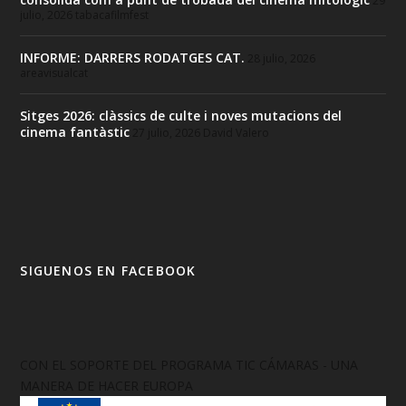
29
julio, 2026
tabacafilmfest
INFORME: DARRERS RODATGES CAT.
28 julio, 2026
areavisualcat
Sitges 2026: clàssics de culte i noves mutacions del
cinema fantàstic
27 julio, 2026
David Valero
SIGUENOS EN FACEBOOK
CON EL SOPORTE DEL PROGRAMA TIC CÁMARAS - UNA
MANERA DE HACER EUROPA