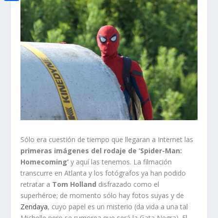
i
h
o
C
e
t
a
o
o
d
t
t
k
m
I
e
s
p
n
r
A
a
p
r
p
t
i
r
Sólo era cuestión de tiempo que llegaran a Internet las
primeras imágenes del rodaje de ‘Spider-Man:
Homecoming’
y aquí las tenemos. La filmación
transcurre en Atlanta y los fotógrafos ya han podido
retratar a
Tom Holland
disfrazado como el
superhéroe; de momento sólo hay fotos suyas y de
Zendaya
, cuyo papel es un misterio (da vida a una tal
Michelle pero se rumorea que será la Gata Negra). El