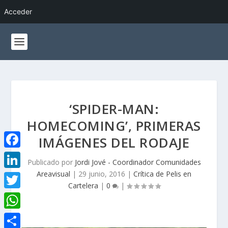
Acceder
‘SPIDER-MAN:
HOMECOMING’, PRIMERAS
IMÁGENES DEL RODAJE
F
Publicado por
Jordi Jové - Coordinador Comunidades
a
Areavisual
|
29 junio, 2016
|
Crítica de Pelis en
L
Cartelera
|
0
|
c
i
T
e
n
w
W
b
k