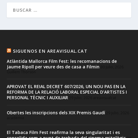
SIGUENOS EN AREAVISUAL.CAT
Atlàntida Mallorca Film Fest: les recomanacions de
Jaume Ripoll per veure des de casa a Filmin
30 julio, 2026
Guillem Thorson
APROVAT EL REIAL DECRET 607/2026, UN NOU PAS EN LA
REFORMA DE LA RELACIÓ LABORAL ESPECIAL D’ARTISTES I
PERSONAL TÈCNIC I AUXILIAR
29 julio, 2026
areavisualcat
Obertes les inscripcions dels XIX Premis Gaudí
29 julio, 2026
academia
El Tabaca Film Fest reafirma la seva singularitat i es
consolida com a punt de trobada del cinema mitològic