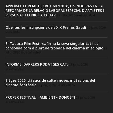
APROVAT EL REIAL DECRET 607/2026, UN NOU PAS EN LA
REFORMA DE LA RELACIÓ LABORAL ESPECIAL D’ARTISTES I
PERSONAL TÈCNIC I AUXILIAR
29 julio, 2026
areavisualcat
Obertes les inscripcions dels XIX Premis Gaudí
29 julio, 2026
academia
El Tabaca Film Fest reafirma la seva singularitat i es
consolida com a punt de trobada del cinema mitològic
29
julio, 2026
tabacafilmfest
INFORME: DARRERS RODATGES CAT.
28 julio, 2026
areavisualcat
Sitges 2026: clàssics de culte i noves mutacions del
cinema fantàstic
27 julio, 2026
David Valero
PROPER FESTIVAL: «AMBIENT» DONOSTI
23 julio, 2026
areavisualcat