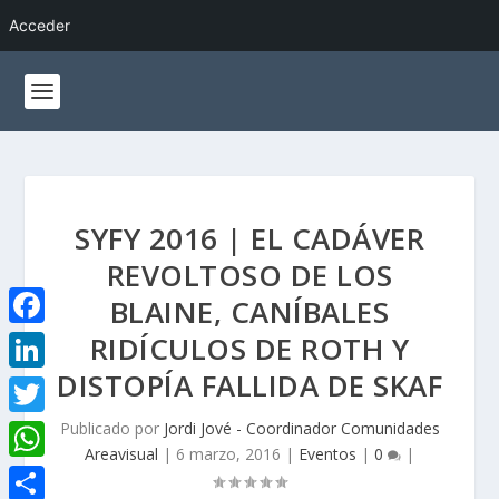
Acceder
SYFY 2016 | EL CADÁVER
REVOLTOSO DE LOS
BLAINE, CANÍBALES
RIDÍCULOS DE ROTH Y
F
a
DISTOPÍA FALLIDA DE SKAF
L
c
i
Publicado por
Jordi Jové - Coordinador Comunidades
T
e
Areavisual
|
6 marzo, 2016
|
Eventos
|
0
|
n
w
W
b
k