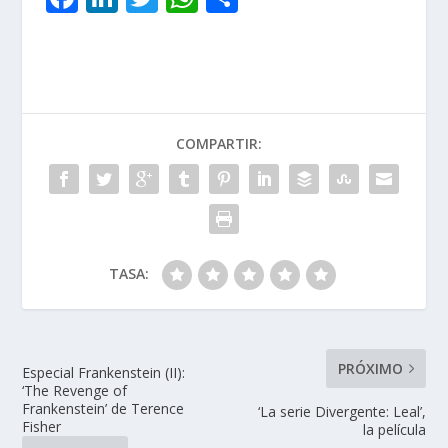
ac
n
w
h
o
e
k
itt
at
m
b
e
er
s
p
o
dI
A
ar
COMPARTIR:
o
n
p
ti
k
p
r
TASA:
PRÓXIMO
Especial Frankenstein (II):
‘The Revenge of
Frankenstein’ de Terence
‘La serie Divergente: Leal’,
Fisher
la película