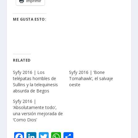
Imprimir
ME GUSTA ESTO:
RELATED
Syfy 2016 | Los
Syfy 2016 | ‘Bone
telépatas horribles de
Tomahawk’, el salvaje
Sullins y la telequinesis
oeste
absurda de Begos
Syfy 2016 |
‘Absolutamente todo’,
una versión mejorada de
‘Como Dios’
F
Li
T
W
C