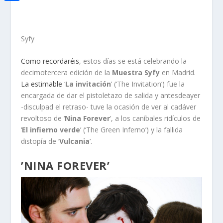
i
h
o
C
e
t
a
o
o
d
t
t
Syfy
k
m
I
e
s
p
n
Como recordaréis
, estos días se está celebrando la
r
A
a
decimotercera edición de la
Muestra Syfy
en Madrid.
La estimable
‘
La invitación
’ (‘The Invitation’) fue la
p
r
encargada de dar el pistoletazo de salida y antesdeayer
p
t
-disculpad el retraso- tuve la ocasión de ver al cadáver
revoltoso de ‘
Nina Forever
’, a los caníbales ridículos de
i
‘
El infierno verde
’ (‘The Green Inferno’) y la fallida
r
distopía de ‘
Vulcania
’.
’NINA FOREVER’