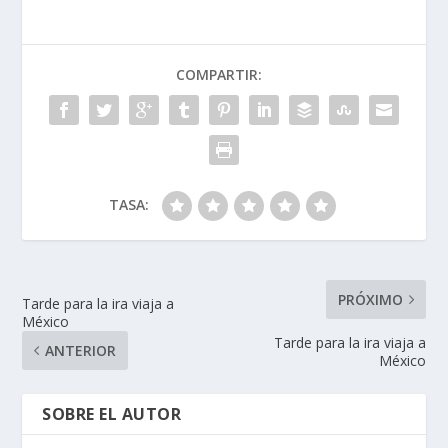
b
e
er
s
p
o
dI
A
ar
COMPARTIR:
o
n
p
ti
k
p
r
TASA:
PRÓXIMO
Tarde para la ira viaja a
México
Tarde para la ira viaja a
ANTERIOR
México
SOBRE EL AUTOR