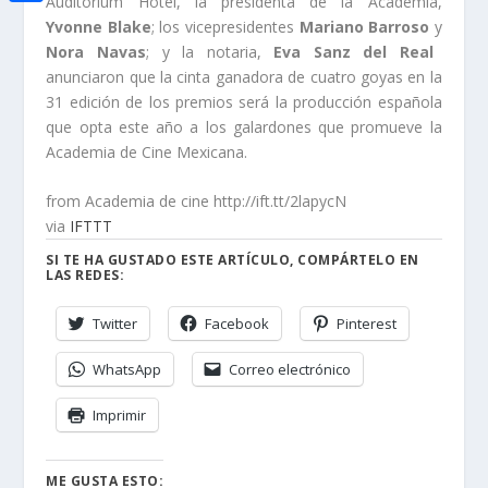
i
Auditorium Hotel, la presidenta de la Academia,
h
o
C
Yvonne Blake
; los vicepresidentes
Mariano Barroso
y
e
t
a
Nora Navas
; y la notaria,
Eva Sanz del Real
o
o
d
t
anunciaron que la cinta ganadora de cuatro goyas en la
t
k
m
I
31 edición de los premios será la producción española
e
s
p
que opta este año a los galardones que promueve la
n
r
A
Academia de Cine Mexicana.
a
p
r
from Academia de cine http://ift.tt/2lapycN
p
via
IFTTT
t
SI TE HA GUSTADO ESTE ARTÍCULO, COMPÁRTELO EN
i
LAS REDES:
r
Twitter
Facebook
Pinterest
WhatsApp
Correo electrónico
Imprimir
ME GUSTA ESTO: