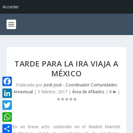
Acceder
TARDE PARA LA IRA VIAJA A
MÉXICO
Publicado por
Jordi Jové - Coordinador Comunidades
F
Areavisual
|
5 febrero, 2017
|
Área de Afiliados
|
0
|
a
L
c
i
T
e
n
w
W
En un breve acto celebrado en el Madrid Marriott
b
k