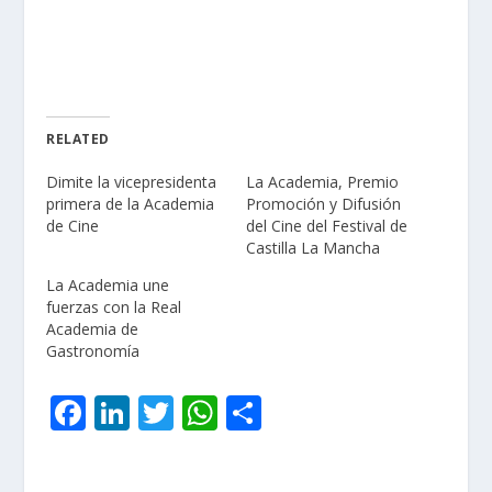
RELATED
Dimite la vicepresidenta
La Academia, Premio
primera de la Academia
Promoción y Difusión
de Cine
del Cine del Festival de
Castilla La Mancha
La Academia une
fuerzas con la Real
Academia de
Gastronomía
F
Li
T
W
C
ac
n
w
h
o
e
k
itt
at
m