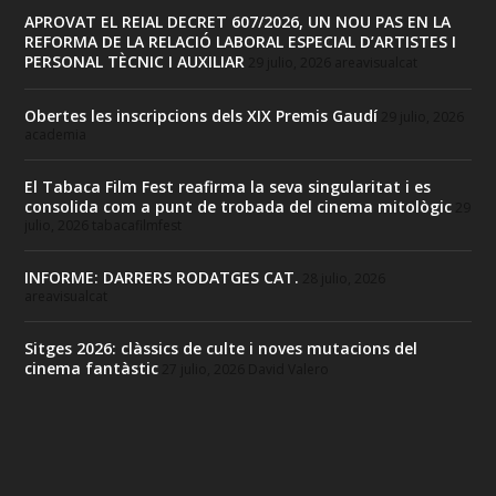
APROVAT EL REIAL DECRET 607/2026, UN NOU PAS EN LA
REFORMA DE LA RELACIÓ LABORAL ESPECIAL D’ARTISTES I
PERSONAL TÈCNIC I AUXILIAR
29 julio, 2026
areavisualcat
Obertes les inscripcions dels XIX Premis Gaudí
29 julio, 2026
academia
El Tabaca Film Fest reafirma la seva singularitat i es
consolida com a punt de trobada del cinema mitològic
29
julio, 2026
tabacafilmfest
INFORME: DARRERS RODATGES CAT.
28 julio, 2026
areavisualcat
Sitges 2026: clàssics de culte i noves mutacions del
cinema fantàstic
27 julio, 2026
David Valero