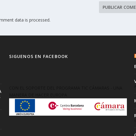
mment data is processed.
SIGUENOS EN FACEBOOK
A
CON EL SOPORTE DEL PROGRAMA TIC CÁMARAS - UNA
A
MANERA DE HACER EUROPA
S
6