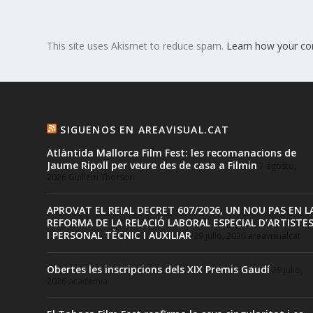
This site uses Akismet to reduce spam.
Learn how your co
SIGUENOS EN AREAVISUAL.CAT
Atlàntida Mallorca Film Fest: les recomanacions de
Jaume Ripoll per veure des de casa a Filmin
7 agosto,
2026
Guillem Thorson
APROVAT EL REIAL DECRET 607/2026, UN NOU PAS EN L
REFORMA DE LA RELACIÓ LABORAL ESPECIAL D’ARTISTE
I PERSONAL TÈCNIC I AUXILIAR
29 julio, 2026
areavisualcat
Obertes les inscripcions dels XIX Premis Gaudí
29 julio,
2026
academia