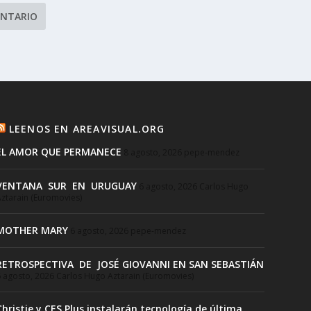
LEENOS EN AREAVISUAL.ORG
EL AMOR QUE PERMANECE
8 agosto, 2026
pepe-mendez
VENTANA SUR EN URUGUAY
6 agosto, 2026
Carlos Hugo
ztarain (Euromovies)
MOTHER MARY
6 agosto, 2026
pepe-mendez
RETROSPECTIVA DE JOSÉ GIOVANNI EN SAN SEBASTIÁN
 agosto, 2026
Carlos Hugo Aztarain (Euromovies)
Christie y CES Plus instalarán tecnología de última