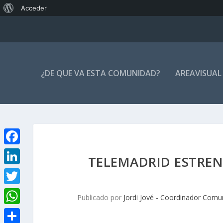
Acerca
Acceder
de
WordPress
¿DE QUE VA ESTA COMUNIDAD?
AREAVISUAL
F
TELEMADRID ESTRE
a
L
c
i
T
Publicado por
Jordi Jové - Coordinador Comu
e
n
w
W
b
k