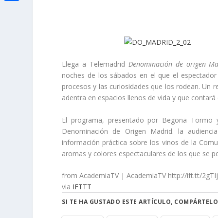
i
h
o
C
e
t
a
o
o
d
t
t
k
m
I
e
s
p
n
r
Llega a Telemadrid
Denominación de origen M
A
a
noches de los sábados en el que el espectador 
p
r
procesos y las curiosidades que los rodean. Un rec
adentra en espacios llenos de vida y que contará
p
t
i
El programa, presentado por Begoña Tormo y J
Denominación de Origen Madrid. la audiencia
r
información práctica sobre los vinos de la Comun
aromas y colores espectaculares de los que se pod
from AcademiaTV | AcademiaTV http://ift.tt/2gTI
via
IFTTT
SI TE HA GUSTADO ESTE ARTÍCULO, COMPÁRTELO