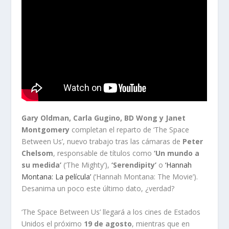
Gary Oldman, Carla Gugino, BD Wong y Janet
Montgomery
completan el reparto de ‘The Space
Between Us’, nuevo trabajo tras las cámaras de
Peter
Chelsom
, responsable de títulos como
‘Un mundo a
su medida’
(‘The Mighty’),
‘Serendipity’
o
‘Hannah
Montana: La película’
(‘Hannah Montana: The Movie’).
Desanima un poco este último dato, ¿verdad?
‘The Space Between Us’ llegará a los cines de Estados
Unidos el próximo
19 de agosto
, mientras que en