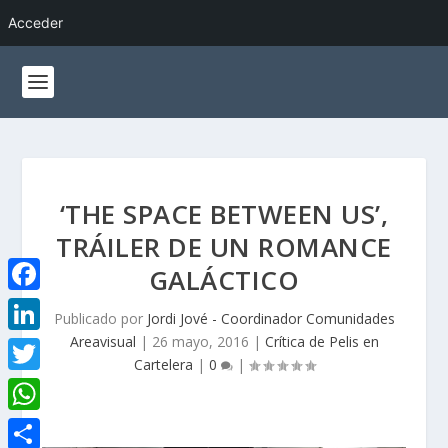
Acceder
‘THE SPACE BETWEEN US’,
TRÁILER DE UN ROMANCE
GALÁCTICO
F
Publicado por
Jordi Jové - Coordinador Comunidades
a
Areavisual
|
26 mayo, 2016
|
Crítica de Pelis en
L
Cartelera
|
0
|
c
i
T
e
n
w
W
b
k