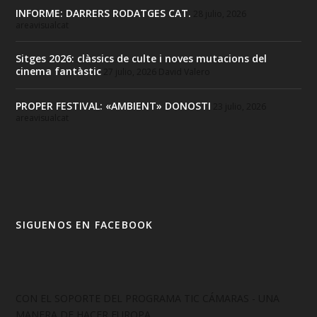
INFORME: DARRERS RODATGES CAT.
28 julio, 2026
areavisualcat
Sitges 2026: clàssics de culte i noves mutacions del
cinema fantàstic
27 julio, 2026
David Valero
PROPER FESTIVAL: «AMBIENT» DONOSTI
23 julio, 2026
areavisualcat
SIGUENOS EN FACEBOOK
CON EL SOPORTE DEL PROGRAMA TIC CÁMARAS - UNA
MANERA DE HACER EUROPA