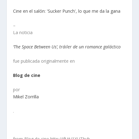
Cine en el salón: 'Sucker Punch', lo que me da la gana
–
La noticia
‘The Space Between Us’, tráiler de un romance galáctico
fue publicada originalmente en
Blog de cine
por
Mikel Zorrilla
.
from Blog de cine http://ift.tt/1XUTbyb