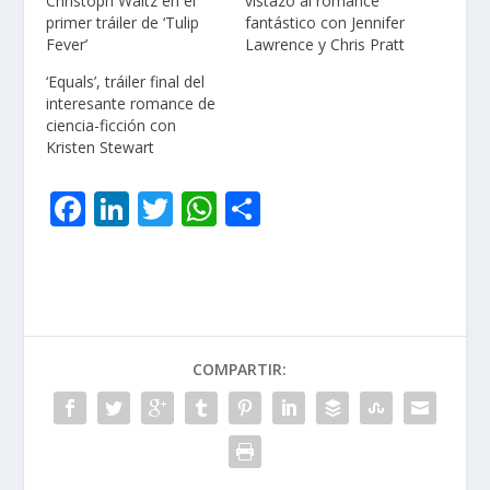
Christoph Waltz en el
vistazo al romance
primer tráiler de ‘Tulip
fantástico con Jennifer
Fever’
Lawrence y Chris Pratt
‘Equals’, tráiler final del
interesante romance de
ciencia-ficción con
Kristen Stewart
F
Li
T
W
C
ac
n
w
h
o
e
k
itt
at
m
b
e
er
s
p
o
dI
A
ar
COMPARTIR:
o
n
p
ti
k
p
r