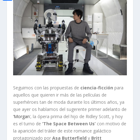
i
h
o
C
e
t
a
o
o
d
t
t
k
m
I
e
s
p
n
r
A
a
p
r
p
t
i
r
Seguimos con las propuestas de
ciencia-ficción
para
aquellos que quieren ir más de las películas de
superhéroes tan de moda durante los últimos años, ya
que ayer os hablamos del sugerente primer adelanto de
‘Morgan
‘, la ópera prima del hijo de Ridley Scott, y hoy
es el turno de
‘The Space Between Us’
con motivo de
la aparición del tráiler de este romance galáctico
protagonizado por
Asa Butterfield
y
Britt