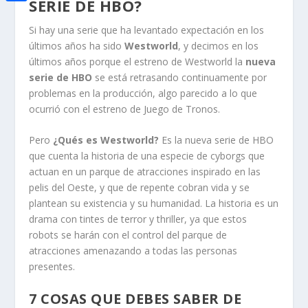
i
SERIE DE HBO?
h
o
C
e
t
a
Si hay una serie que ha levantado expectación en los
o
o
d
t
últimos años ha sido
Westworld
, y decimos en los
t
k
m
I
últimos años porque el estreno de Westworld la
nueva
e
s
serie de HBO
se está retrasando continuamente por
p
n
r
problemas en la producción, algo parecido a lo que
A
a
ocurrió con el estreno de Juego de Tronos.
p
r
p
Pero
¿Qués es Westworld?
Es la nueva serie de HBO
t
que cuenta la historia de una especie de cyborgs que
i
actuan en un parque de atracciones inspirado en las
pelis del Oeste, y que de repente cobran vida y se
r
plantean su existencia y su humanidad. La historia es un
drama con tintes de terror y thriller, ya que estos
robots se harán con el control del parque de
atracciones amenazando a todas las personas
presentes.
7 COSAS QUE DEBES SABER DE