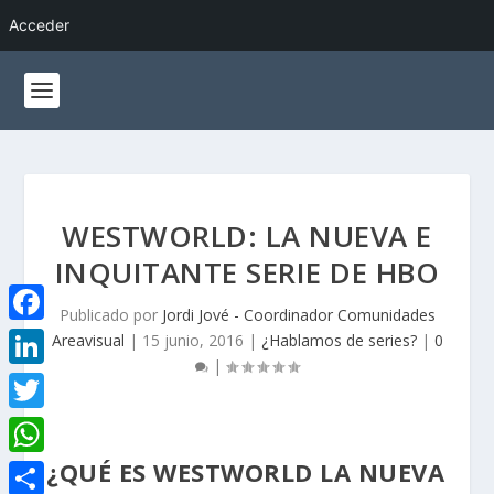
Acceder
WESTWORLD: LA NUEVA E
INQUITANTE SERIE DE HBO
Publicado por
Jordi Jové - Coordinador Comunidades
F
Areavisual
|
15 junio, 2016
|
¿Hablamos de series?
|
0
|
a
L
c
i
T
e
n
w
¿QUÉ ES WESTWORLD LA NUEVA
W
b
k