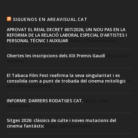
SIGUENOS EN AREAVISUAL.CAT
APROVAT EL REIAL DECRET 607/2026, UN NOU PAS EN LA
REFORMA DE LA RELACIÓ LABORAL ESPECIAL D’ARTISTES I
PERSONAL TÈCNIC I AUXILIAR
29 julio, 2026
areavisualcat
Obertes les inscripcions dels XIX Premis Gaudí
29 julio, 2026
academia
El Tabaca Film Fest reafirma la seva singularitat i es
consolida com a punt de trobada del cinema mitològic
29
julio, 2026
tabacafilmfest
INFORME: DARRERS RODATGES CAT.
28 julio, 2026
areavisualcat
Sitges 2026: clàssics de culte i noves mutacions del
cinema fantàstic
27 julio, 2026
David Valero