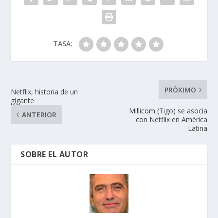
k
p
r
TASA:
PRÓXIMO
Netflix, historia de un
gigante
Millicom (Tigo) se asocia
ANTERIOR
con Netflix en América
Latina
SOBRE EL AUTOR