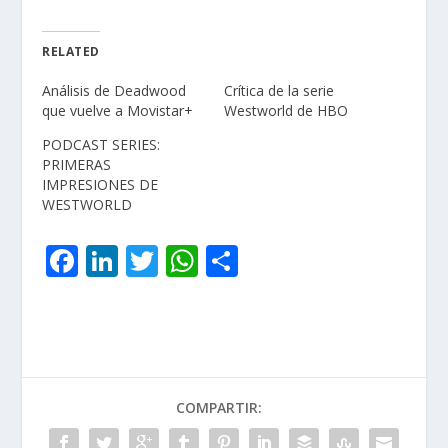
RELATED
Análisis de Deadwood
Crítica de la serie
que vuelve a Movistar+
Westworld de HBO
PODCAST SERIES:
PRIMERAS
IMPRESIONES DE
WESTWORLD
F
Li
T
W
C
ac
n
w
h
o
e
k
itt
at
m
b
e
er
s
p
o
dI
A
ar
COMPARTIR:
o
n
p
ti