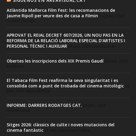
SIGUENOS EN AREAVISUAL.CAT
Atlàntida Mallorca Film Fest: les recomanacions de
Jaume Ripoll per veure des de casa a Filmin
7 agosto, 2026
Guillem Thorson
APROVAT EL REIAL DECRET 607/2026, UN NOU PAS EN LA
REFORMA DE LA RELACIÓ LABORAL ESPECIAL D’ARTISTES I
PERSONAL TÈCNIC I AUXILIAR
29 julio, 2026
areavisualcat
Obertes les inscripcions dels XIX Premis Gaudí
29 julio, 2026
academia
El Tabaca Film Fest reafirma la seva singularitat i es
consolida com a punt de trobada del cinema mitològic
29
julio, 2026
tabacafilmfest
INFORME: DARRERS RODATGES CAT.
28 julio, 2026
areavisualcat
Sitges 2026: clàssics de culte i noves mutacions del
cinema fantàstic
27 julio, 2026
David Valero