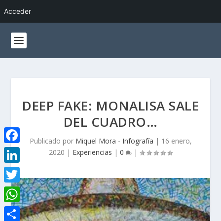
Acceder
DEEP FAKE: MONALISA SALE
DEL CUADRO…
Publicado por
Miquel Mora - Infografía
|
16 enero,
F
2020
|
Experiencias
|
0
|
a
L
c
i
T
e
n
w
W
b
k