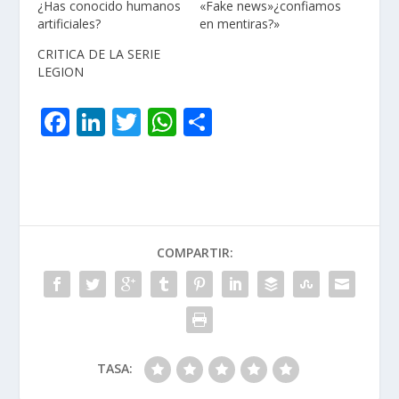
¿Has conocido humanos
«Fake news»¿confiamos
artificiales?
en mentiras?»
CRITICA DE LA SERIE
LEGION
F
Li
T
W
C
ac
n
w
h
o
e
k
itt
at
m
b
e
er
s
p
o
dI
A
ar
COMPARTIR:
o
n
p
ti
k
p
r
TASA: