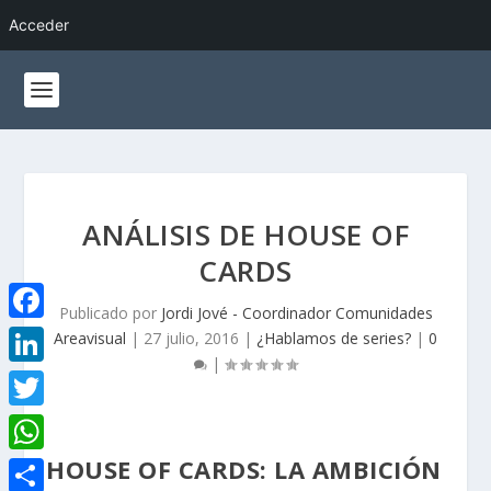
Acceder
ANÁLISIS DE HOUSE OF
CARDS
Publicado por
Jordi Jové - Coordinador Comunidades
F
Areavisual
|
27 julio, 2016
|
¿Hablamos de series?
|
0
|
a
L
c
i
T
e
n
w
HOUSE OF CARDS: LA AMBICIÓN
W
b
k