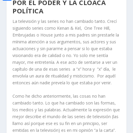
i
POR EL PODER Y LA CLOACA
h
o
C
e
POLÍTICA
t
a
o
o
d
t
La televisión y las series no han cambiado tanto. Crecí
t
k
m
I
siguiendo series como Kenan & Kel, One Tree Hill,
e
s
p
Embrujadas o House junto a mis padres sin prestarle la
n
r
A
mínima atención a sus argumentos, sus actores y sus
a
actuaciones y sin pararme a pensar si lo que estaba
p
r
visionando era de calidad o no. Yo solo me sentía
p
t
mayor, me entretenía. A ese acto de sentarse a ver un
capítulo de una de esas series a “x” hora y “x” día, le
i
envolvía un aura de ritualidad y misticismo. Por aquél
r
entonces aún nadie preveía lo que estaba por venir.
Como he dicho anteriormente, las cosas no han
cambiado tanto. Lo que ha cambiado son las formas,
los medios y las palabras. Actualmente la expresión que
mejor describe el mundo de las series de televisión (las
llamo así porque ese es su fin en un principio, ser
emitidas en la televisión) es en mi opinión “a la carta”.