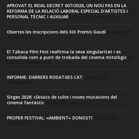
APROVAT EL REIAL DECRET 607/2026, UN NOU PAS EN LA
REFORMA DE LA RELACIÓ LABORAL ESPECIAL D’ARTISTES I
PERSONAL TÈCNIC I AUXILIAR
29 julio, 2026
areavisualcat
Obertes les inscripcions dels XIX Premis Gaudí
29 julio, 2026
academia
El Tabaca Film Fest reafirma la seva singularitat i es
consolida com a punt de trobada del cinema mitològic
29
julio, 2026
tabacafilmfest
INFORME: DARRERS RODATGES CAT.
28 julio, 2026
areavisualcat
Sitges 2026: clàssics de culte i noves mutacions del
cinema fantàstic
27 julio, 2026
David Valero
PROPER FESTIVAL: «AMBIENT» DONOSTI
23 julio, 2026
areavisualcat