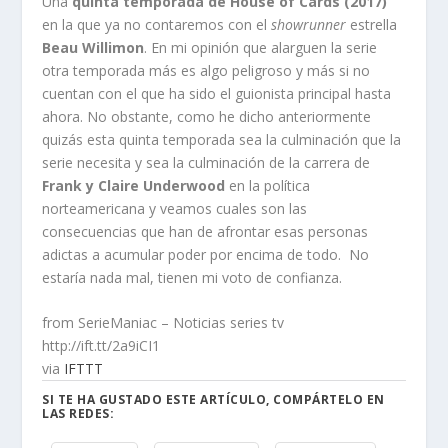
Una
quinta temporada de House of Cards (2017)
en la que ya no contaremos con el
showrunner
estrella
Beau Willimon
. En mi opinión que alarguen la serie
otra temporada más es algo peligroso y más si no
cuentan con el que ha sido el guionista principal hasta
ahora. No obstante, como he dicho anteriormente
quizás esta quinta temporada sea la culminación que la
serie necesita y sea la culminación de la carrera de
Frank y Claire Underwood
en la política
norteamericana y veamos cuales son las
consecuencias que han de afrontar esas personas
adictas a acumular poder por encima de todo. No
estaría nada mal, tienen mi voto de confianza.
from SerieManiac – Noticias series tv
http://ift.tt/2a9iCI1
via
IFTTT
SI TE HA GUSTADO ESTE ARTÍCULO, COMPÁRTELO EN
LAS REDES: