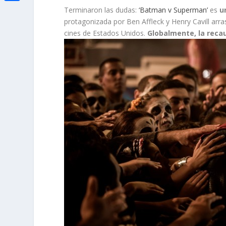
i
h
o
C
Terminaron las dudas:
‘Batman v Superman’
es
u
e
t
a
protagonizada por Ben Affleck y Henry Cavill arr
o
o
d
cines de Estados Unidos.
Globalmente, la reca
t
t
k
m
I
e
s
p
n
r
A
a
p
r
p
t
i
r