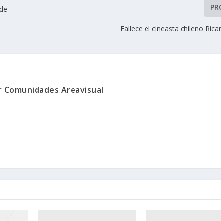
PR
 de
Fallece el cineasta chileno Rica
or Comunidades Areavisual