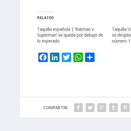
RELATED
Taquilla española | ‘Batman v
Taquilla 
Superman’ se queda por debajo de
se desplo
lo esperado
número 1
F
Li
T
W
C
ac
n
w
h
o
e
k
itt
at
m
b
e
er
s
p
o
dI
A
ar
o
n
p
ti
COMPARTIR:
k
p
r