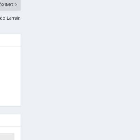
ÓXIMO
rdo Larraín