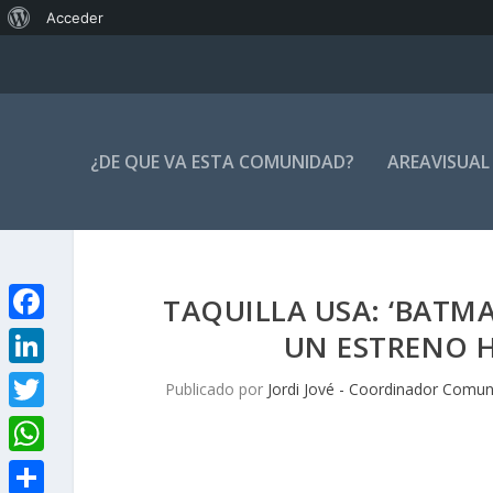
Acerca
Acceder
de
WordPress
¿DE QUE VA ESTA COMUNIDAD?
AREAVISUAL
TAQUILLA USA: ‘BATM
F
UN ESTRENO 
a
L
Publicado por
Jordi Jové - Coordinador Comun
c
i
T
e
n
w
W
b
k