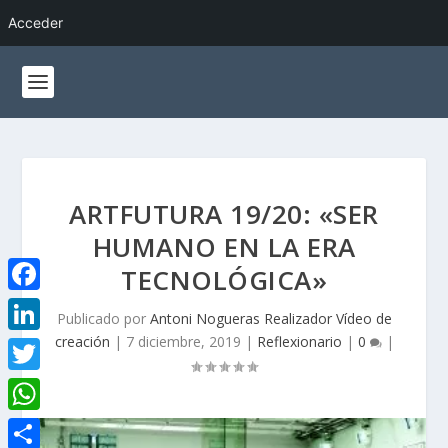
Acceder
ARTFUTURA 19/20: «SER
HUMANO EN LA ERA
TECNOLÓGICA»
F
Publicado por
Antoni Nogueras Realizador Vídeo de
a
creación
|
7 diciembre, 2019
|
Reflexionario
|
0
|
L
c
i
T
e
n
w
W
b
k