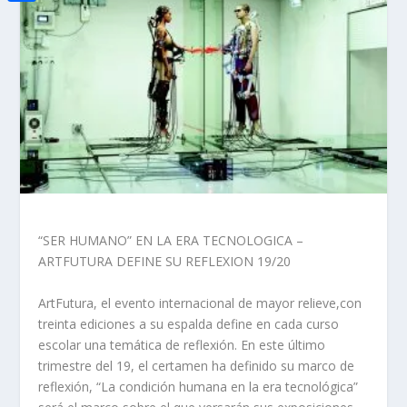
i
h
o
C
e
t
a
o
o
d
t
t
k
m
I
e
s
p
n
r
A
a
p
r
p
t
i
“SER HUMANO” EN LA ERA TECNOLOGICA –
r
ARTFUTURA DEFINE SU REFLEXION 19/20
ArtFutura, el evento internacional de mayor relieve,con
treinta ediciones a su espalda define en cada curso
escolar una temática de reflexión. En este último
trimestre del 19, el certamen ha definido su marco de
reflexión, “La condición humana en la era tecnológica”