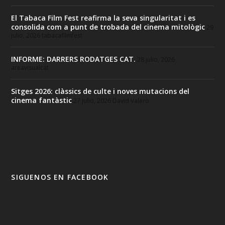
El Tabaca Film Fest reafirma la seva singularitat i es
consolida com a punt de trobada del cinema mitològic
29
julio, 2026
tabacafilmfest
INFORME: DARRERS RODATGES CAT.
28 julio, 2026
areavisualcat
Sitges 2026: clàssics de culte i noves mutacions del
cinema fantàstic
27 julio, 2026
David Valero
SIGUENOS EN FACEBOOK