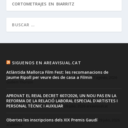
CORTOMETRAJES EN BIARRITZ
SIGUENOS EN AREAVISUAL.CAT
Atlàntida Mallorca Film Fest: les recomanacions de
Jaume Ripoll per veure des de casa a Filmin
7 agosto, 2026
Guillem Thorson
APROVAT EL REIAL DECRET 607/2026, UN NOU PAS EN LA
REFORMA DE LA RELACIÓ LABORAL ESPECIAL D’ARTISTES I
PERSONAL TÈCNIC I AUXILIAR
29 julio, 2026
areavisualcat
Obertes les inscripcions dels XIX Premis Gaudí
29 julio, 2026
academia