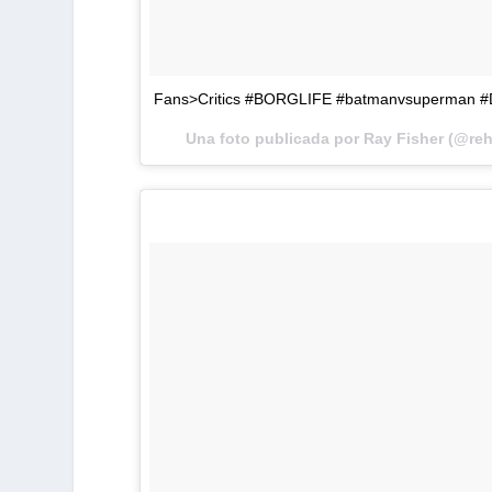
Fans>Critics #BORGLIFE #batmanvsuperman 
Una foto publicada por Ray Fisher (@reh