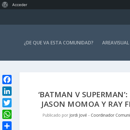
Acerca
Acceder
de
WordPress
¿DE QUE VA ESTA COMUNIDAD?
AREAVISUAL
F
‘BATMAN V SUPERMAN’:
a
L
JASON MOMOA Y RAY FI
c
i
T
Publicado por
Jordi Jové - Coordinador Comun
e
n
w
W
b
k