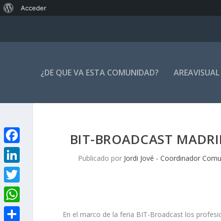
Acerca
Acceder
de
WordPress
¿DE QUE VA ESTA COMUNIDAD?
AREAVISUAL
BIT-BROADCAST MADR
F
Publicado por
Jordi Jové - Coordinador Comu
a
L
c
i
T
e
n
w
W
b
En el marco de la feria BIT-Broadcast los profes
k