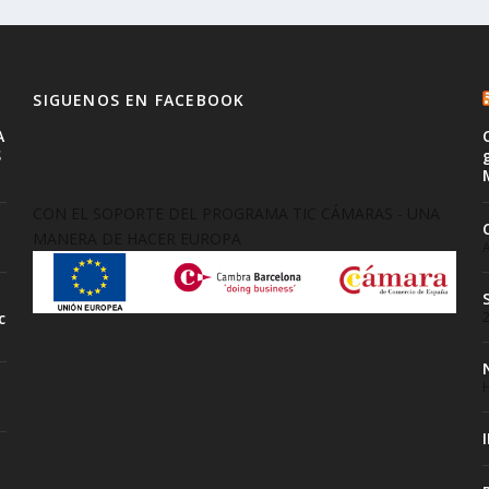
SIGUENOS EN FACEBOOK
A
S
CON EL SOPORTE DEL PROGRAMA TIC CÁMARAS - UNA
MANERA DE HACER EUROPA
A
c
H