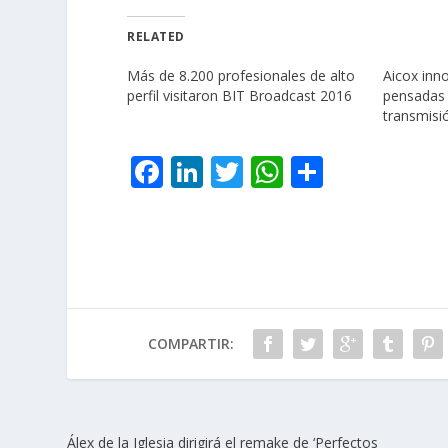
RELATED
Más de 8.200 profesionales de alto
Aicox inn
perfil visitaron BIT Broadcast 2016
pensadas 
transmisió
F
Li
T
W
C
ac
n
w
h
o
e
k
itt
at
m
b
e
er
s
p
o
dI
A
ar
o
n
p
ti
COMPARTIR:
k
p
r
Álex de la Iglesia dirigirá el remake de ‘Perfectos