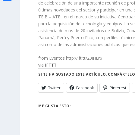
i
de celebración de una importante reunión de prof
h
o
C
e
últimas novedades del sector y participar en una
t
a
o
o
TEIB – ATEI, en el marco de su iniciativa Centroam
d
t
t
para la adquisición de tecnología y equipos. La s
k
m
I
e
asistencia de más de 20 invitados de Bolivia, Cu
s
p
n
Panamá, Perú y Puerto Rico, con perfiles técnicos
r
A
a
así como de las administraciones públicas que est
p
r
from Eventos http://ift.tt/20iHEr6
p
t
via
IFTTT
i
SI TE HA GUSTADO ESTE ARTÍCULO, COMPÁRTELO
r
Twitter
Facebook
Pinterest
ME GUSTA ESTO: