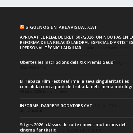
SIGUENOS EN AREAVISUAL.CAT
APROVAT EL REIAL DECRET 607/2026, UN NOU PAS EN L
REFORMA DE LA RELACIÓ LABORAL ESPECIAL D’ARTISTE
I PERSONAL TÈCNIC I AUXILIAR
29 julio, 2026
areavisualcat
Obertes les inscripcions dels XIX Premis Gaudí
29 julio,
2026
academia
El Tabaca Film Fest reafirma la seva singularitat i es
consolida com a punt de trobada del cinema mitològi
29 julio, 2026
tabacafilmfest
INFORME: DARRERS RODATGES CAT.
28 julio, 2026
areavisualcat
Sitges 2026: clàssics de culte i noves mutacions del
cinema fantàstic
27 julio, 2026
David Valero