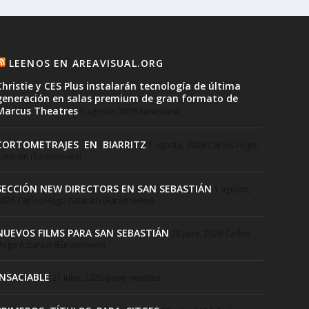
LEENOS EN AREAVISUAL.ORG
Christie y CES Plus instalarán tecnología de última
generación en salas premium de gran formato de
Marcus Theatres
5 agosto, 2026
Newsdesk
CORTOMETRAJES EN BIARRITZ
1 agosto, 2026
Carlos Hugo
ztarain (Euromovies)
SECCIÓN NEW DIRECTORS EN SAN SEBASTIÁN
1 agosto,
2026
Carlos Hugo Aztarain (Euromovies)
NUEVOS FILMS PARA SAN SEBASTIÁN
28 julio, 2026
Carlos
ugo Aztarain (Euromovies)
INSACIABLE
27 julio, 2026
pepe-mendez