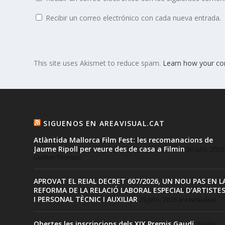
Recibir un correo electrónico con cada nueva entrada.
This site uses Akismet to reduce spam.
Learn how your co
SIGUENOS EN AREAVISUAL.CAT
Atlàntida Mallorca Film Fest: les recomanacions de
Jaume Ripoll per veure des de casa a Filmin
30 julio, 2026
Guillem Thorson
APROVAT EL REIAL DECRET 607/2026, UN NOU PAS EN L
REFORMA DE LA RELACIÓ LABORAL ESPECIAL D’ARTISTE
I PERSONAL TÈCNIC I AUXILIAR
29 julio, 2026
areavisualcat
Obertes les inscripcions dels XIX Premis Gaudí
29 julio,