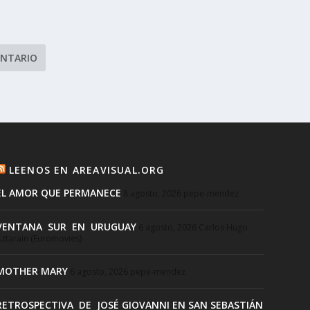
LEENOS EN AREAVISUAL.ORG
EL AMOR QUE PERMANECE
8 agosto, 2026
pepe-mendez
VENTANA SUR EN URUGUAY
6 agosto, 2026
Carlos Hugo
ztarain (Euromovies)
MOTHER MARY
6 agosto, 2026
pepe-mendez
RETROSPECTIVA DE JOSÉ GIOVANNI EN SAN SEBASTIÁN