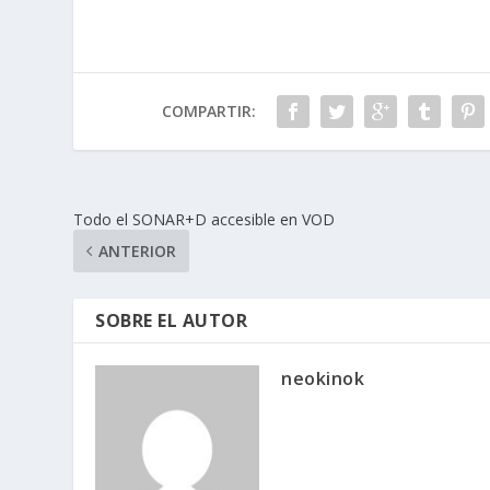
b
e
er
s
p
o
dI
A
ar
o
n
p
ti
COMPARTIR:
k
p
r
Todo el SONAR+D accesible en VOD
ANTERIOR
SOBRE EL AUTOR
neokinok