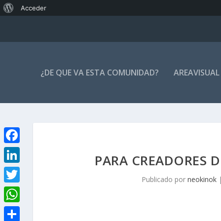
Acerca
Acceder
de
WordPress
¿DE QUE VA ESTA COMUNIDAD?
AREAVISUAL
F
PARA CREADORES 
a
L
Publicado por
neokinok
c
i
T
e
n
w
W
b
k