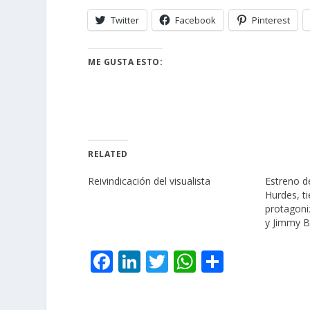
Twitter
Facebook
Pinterest
ME GUSTA ESTO:
RELATED
Reivindicación del visualista
Estreno d
Hurdes, ti
protagoni
y Jimmy B
F
Li
T
W
C
ac
n
w
h
o
e
k
itt
at
m