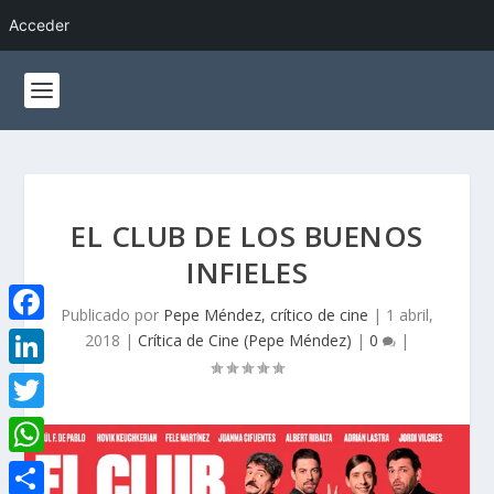
Acceder
EL CLUB DE LOS BUENOS
INFIELES
Publicado por
Pepe Méndez, crítico de cine
|
1 abril,
F
2018
|
Crítica de Cine (Pepe Méndez)
|
0
|
a
L
c
i
T
e
n
w
W
b
k