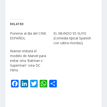
RELATED
Ponerse al día del CINE
EL MUNDO ES SUYO
ESPAÑOL
(Comedia típical Spanish
con sátira mordaz)
Warner imitará el
modelo de Marvel para
evitar otra ‘Batman v
Superman’: crea DC
Films
F
Li
T
W
C
ac
n
w
h
o
e
k
itt
at
m
b
e
er
s
p