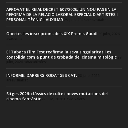
APROVAT EL REIAL DECRET 607/2026, UN NOU PAS EN LA
REFORMA DE LA RELACIÓ LABORAL ESPECIAL D’ARTISTES I
PERSONAL TÈCNIC I AUXILIAR
29 julio, 2026
areavisualcat
Obertes les inscripcions dels XIX Premis Gaudí
29 julio, 2026
academia
El Tabaca Film Fest reafirma la seva singularitat i es
consolida com a punt de trobada del cinema mitològic
29
julio, 2026
tabacafilmfest
INFORME: DARRERS RODATGES CAT.
28 julio, 2026
areavisualcat
Sitges 2026: clàssics de culte i noves mutacions del
cinema fantàstic
27 julio, 2026
David Valero