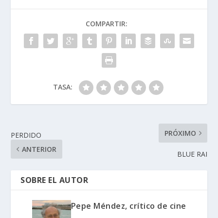
o
dI
A
ar
COMPARTIR:
o
n
p
ti
k
p
r
TASA:
PRÓXIMO
PERDIDO
ANTERIOR
BLUE RAI
SOBRE EL AUTOR
Pepe Méndez, crítico de cine