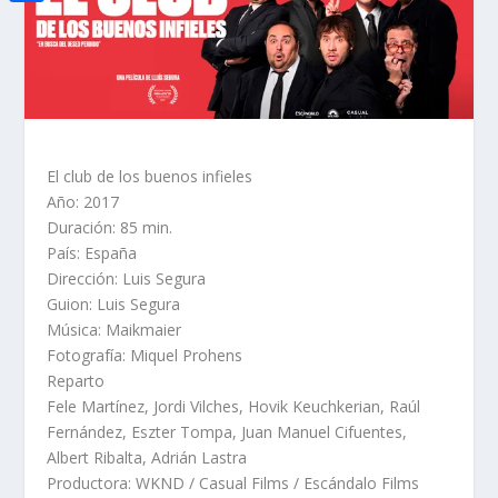
i
h
o
C
e
t
a
o
o
d
t
t
k
m
I
e
s
p
n
r
A
a
El club de los buenos infieles
p
r
Año: 2017
p
Duración: 85 min.
t
País: España
i
Dirección: Luis Segura
Guion: Luis Segura
r
Música: Maikmaier
Fotografía: Miquel Prohens
Reparto
Fele Martínez, Jordi Vilches, Hovik Keuchkerian, Raúl
Fernández, Eszter Tompa, Juan Manuel Cifuentes,
Albert Ribalta, Adrián Lastra
Productora: WKND / Casual Films / Escándalo Films