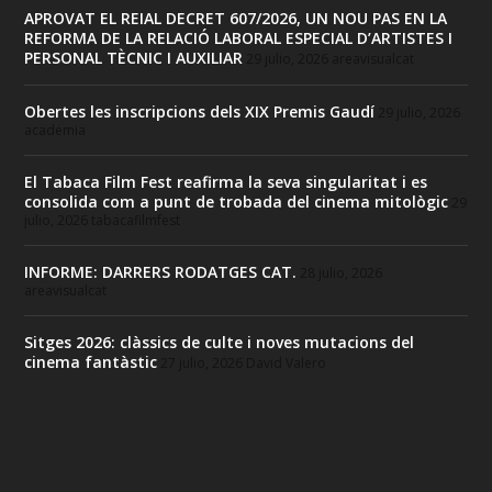
APROVAT EL REIAL DECRET 607/2026, UN NOU PAS EN LA
REFORMA DE LA RELACIÓ LABORAL ESPECIAL D’ARTISTES I
PERSONAL TÈCNIC I AUXILIAR
29 julio, 2026
areavisualcat
Obertes les inscripcions dels XIX Premis Gaudí
29 julio, 2026
academia
El Tabaca Film Fest reafirma la seva singularitat i es
consolida com a punt de trobada del cinema mitològic
29
julio, 2026
tabacafilmfest
INFORME: DARRERS RODATGES CAT.
28 julio, 2026
areavisualcat
Sitges 2026: clàssics de culte i noves mutacions del
cinema fantàstic
27 julio, 2026
David Valero