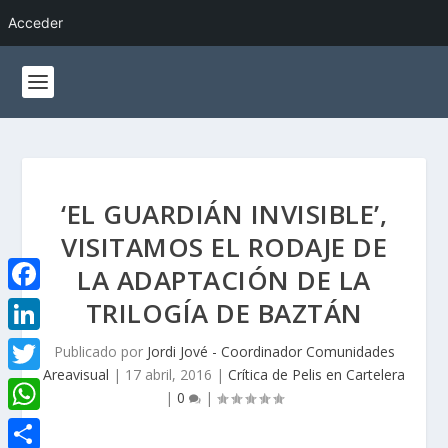
Acceder
‘EL GUARDIÁN INVISIBLE’,
VISITAMOS EL RODAJE DE
LA ADAPTACIÓN DE LA
TRILOGÍA DE BAZTÁN
F
a
L
Publicado por
Jordi Jové - Coordinador Comunidades
c
Areavisual
|
17 abril, 2016
|
Crítica de Pelis en Cartelera
i
T
|
0
|
e
n
w
W
b
k