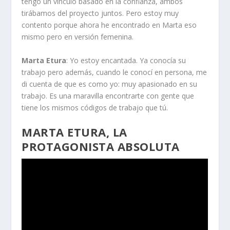
tengo un vínculo basado en la confianza, ambos
tirábamos del proyecto juntos. Pero estoy muy
contento porque ahora he encontrado en Marta eso
mismo pero en versión femenina.
Marta Etura
: Yo estoy encantada. Ya conocía su
trabajo pero además, cuando le conocí en persona, me
di cuenta de que es como yo: muy apasionado en su
trabajo. Es una maravilla encontrarte con gente que
tiene los mismos códigos de trabajo que tú.
MARTA ETURA, LA
PROTAGONISTA ABSOLUTA