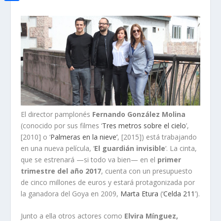
i
h
o
C
e
t
a
o
o
d
t
t
k
m
I
e
s
p
n
r
A
a
p
r
p
t
El director pamplonés
Fernando González Molina
i
(conocido por sus filmes ‘
Tres metros sobre el cielo
’,
r
[2010] o ‘
Palmeras en la nieve’
, [2015]) está trabajando
en una nueva película, ‘
El guardián invisible
‘. La cinta,
que se estrenará —si todo va bien— en el
primer
trimestre del año 2017
, cuenta con un presupuesto
de cinco millones de euros y estará protagonizada por
la ganadora del Goya en 2009,
Marta Etura
(‘
Celda 211
’).
Junto a ella otros actores como
Elvira Mínguez,