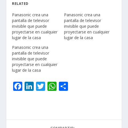
RELATED
Panasonic crea una
Panasonic crea una
pantalla de televisor
pantalla de televisor
invisible que puede
invisible que puede
proyectarse en cualquier
proyectarse en cualquier
lugar de la casa
lugar de la casa
Panasonic crea una
pantalla de televisor
invisible que puede
proyectarse en cualquier
lugar de la casa
F
Li
T
W
C
ac
n
w
h
o
e
k
itt
at
m
b
e
er
s
p
o
dI
A
ar