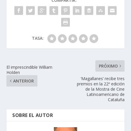
COMPARTIR:
o
n
p
ti
k
p
r
TASA:
PRÓXIMO
El imprescindible William
Holden
‘Magallanes’ recibe tres
ANTERIOR
premios en la 22º edición
de la Mostra de Cine
Latinoamericano de
Cataluña
SOBRE EL AUTOR