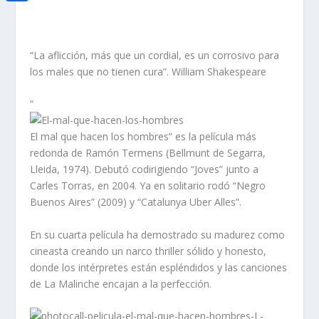
i
h
o
C
e
t
a
o
o
d
t
t
“La aflicción, más que un cordial, es un corrosivo para
k
m
I
e
los males que no tienen cura”. William Shakespeare
s
p
n
r
A
a
“
p
r
El mal que hacen los hombres” es la película más
p
t
redonda de Ramón Termens (Bellmunt de Segarra,
Lleida, 1974). Debutó codirigiendo “Joves” junto a
i
Carles Torras, en 2004. Ya en solitario rodó “Negro
r
Buenos Aires” (2009) y “Catalunya Uber Alles”.
En su cuarta película ha demostrado su madurez como
cineasta creando un narco thriller sólido y honesto,
donde los intérpretes están espléndidos y las canciones
de La Malinche encajan a la perfección.