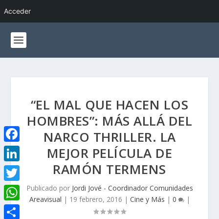
Acceder
“EL MAL QUE HACEN LOS
HOMBRES”: MÁS ALLÁ DEL
NARCO THRILLER. LA
MEJOR PELÍCULA DE
F
a
RAMÓN TERMENS
L
c
i
Publicado por
Jordi Jové - Coordinador Comunidades
T
e
Areavisual
|
19 febrero, 2016
|
Cine y Más
|
0
|
n
w
W
b
k