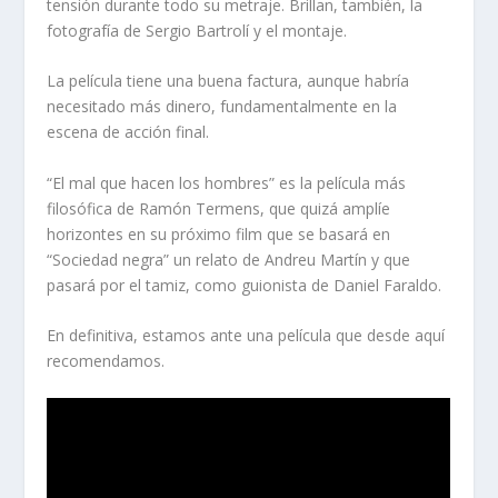
tensión durante todo su metraje. Brillan, también, la
fotografía de Sergio Bartrolí y el montaje.
La película tiene una buena factura, aunque habría
necesitado más dinero, fundamentalmente en la
escena de acción final.
“El mal que hacen los hombres” es la película más
filosófica de Ramón Termens, que quizá amplíe
horizontes en su próximo film que se basará en
“Sociedad negra” un relato de Andreu Martín y que
pasará por el tamiz, como guionista de Daniel Faraldo.
En definitiva, estamos ante una película que desde aquí
recomendamos.