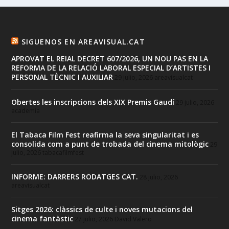
SIGUENOS EN AREAVISUAL.CAT
APROVAT EL REIAL DECRET 607/2026, UN NOU PAS EN LA
REFORMA DE LA RELACIÓ LABORAL ESPECIAL D’ARTISTES I
PERSONAL TÈCNIC I AUXILIAR
29 julio, 2026
areavisualcat
Obertes les inscripcions dels XIX Premis Gaudí
29 julio, 2026
academia
El Tabaca Film Fest reafirma la seva singularitat i es
consolida com a punt de trobada del cinema mitològic
29
julio, 2026
tabacafilmfest
INFORME: DARRERS RODATGES CAT.
28 julio, 2026
areavisualcat
Sitges 2026: clàssics de culte i noves mutacions del
cinema fantàstic
27 julio, 2026
David Valero