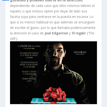
gusanillo y prueben suerte en la dirección
,
i
h
o
C
dependiendo de cada caso que ellos mismos lideren el
e
t
a
reparto o que incluso opten por dejar de lado esa
o
o
d
t
faceta suya para centrarse en la puesta en escena. Lo
t
k
m
I
que sí es menos habitual es que además se encarguen
e
s
p
de escribir el guion, por lo que llamaba poderosamente
n
r
A
la atención el caso de
Joel Edgerton
y
‘El regalo’
(‘The
a
Gift’).
p
r
p
t
i
r