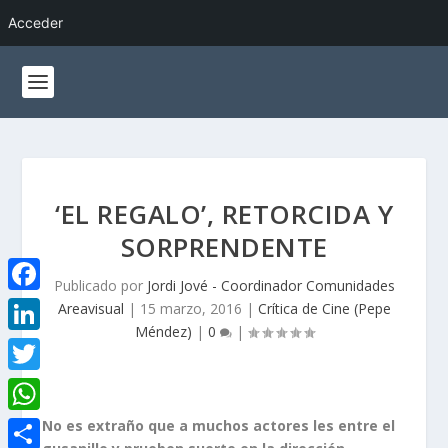
Acceder
‘EL REGALO’, RETORCIDA Y
SORPRENDENTE
Publicado por
Jordi Jové - Coordinador Comunidades
F
Areavisual
|
15 marzo, 2016
|
Crítica de Cine (Pepe
Méndez)
|
0
|
a
L
c
i
T
e
n
w
W
No es extraño que a muchos actores les entre el
b
k