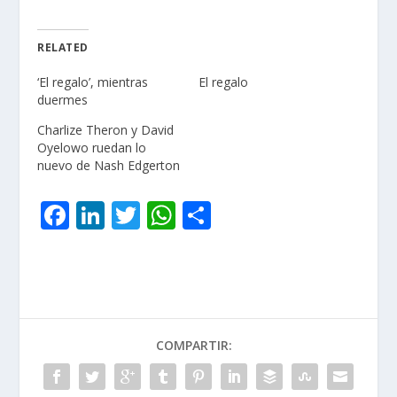
RELATED
‘El regalo’, mientras
El regalo
duermes
Charlize Theron y David
Oyelowo ruedan lo
nuevo de Nash Edgerton
F
Li
T
W
C
ac
n
w
h
o
e
k
itt
at
m
b
e
er
s
p
o
dI
A
ar
COMPARTIR:
o
n
p
ti
k
p
r