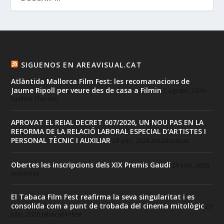
SIGUENOS EN AREAVISUAL.CAT
Atlàntida Mallorca Film Fest: les recomanacions de
Jaume Ripoll per veure des de casa a Filmin
7 agosto, 2026
Guillem Thorson
APROVAT EL REIAL DECRET 607/2026, UN NOU PAS EN LA
REFORMA DE LA RELACIÓ LABORAL ESPECIAL D’ARTISTES I
PERSONAL TÈCNIC I AUXILIAR
29 julio, 2026
areavisualcat
Obertes les inscripcions dels XIX Premis Gaudí
29 julio, 2026
academia
El Tabaca Film Fest reafirma la seva singularitat i es
consolida com a punt de trobada del cinema mitològic
29
julio, 2026
tabacafilmfest