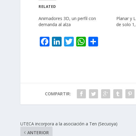
RELATED
Animadores 3D, un perfil con
Planar y L
demanda al alza
de solo 1
F
Li
T
W
C
ac
n
w
h
o
e
k
itt
at
m
b
e
er
s
p
o
dI
A
ar
o
n
p
ti
COMPARTIR:
k
p
r
UTECA incorpora a la asociación a Ten (Secuoya)
ANTERIOR