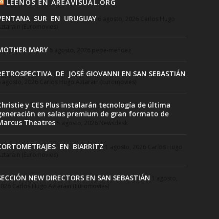
LEENOS EN AREAVISUAL.ORG
VENTANA SUR EN URUGUAY
6 agosto, 2026
Carlos Hugo
ztarain (Euromovies)
MOTHER MARY
6 agosto, 2026
pepe-mendez
RETROSPECTIVA DE JOSÉ GIOVANNI EN SAN SEBASTIÁN
 agosto, 2026
Carlos Hugo Aztarain (Euromovies)
Christie y CES Plus instalarán tecnología de última
generación en salas premium de gran formato de
Marcus Theatres
5 agosto, 2026
Newsdesk
CORTOMETRAJES EN BIARRITZ
1 agosto, 2026
Carlos Hugo
ztarain (Euromovies)
SECCIÓN NEW DIRECTORS EN SAN SEBASTIÁN
1 agosto,
2026
Carlos Hugo Aztarain (Euromovies)