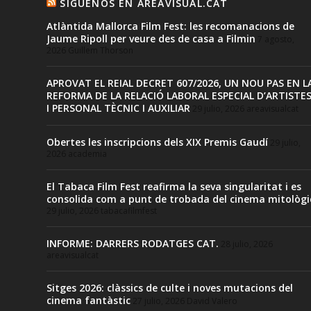
SIGUENOS EN AREAVISUAL.CAT
Atlàntida Mallorca Film Fest: les recomanacions de
Jaume Ripoll per veure des de casa a Filmin
7 agosto,
2026
Guillem Thorson
APROVAT EL REIAL DECRET 607/2026, UN NOU PAS EN L
REFORMA DE LA RELACIÓ LABORAL ESPECIAL D’ARTISTE
I PERSONAL TÈCNIC I AUXILIAR
29 julio, 2026
areavisualcat
Obertes les inscripcions dels XIX Premis Gaudí
29 julio,
2026
academia
El Tabaca Film Fest reafirma la seva singularitat i es
consolida com a punt de trobada del cinema mitològi
29 julio, 2026
tabacafilmfest
INFORME: DARRERS RODATGES CAT.
28 julio, 2026
areavisualcat
Sitges 2026: clàssics de culte i noves mutacions del
cinema fantàstic
27 julio, 2026
David Valero