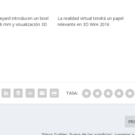
eyard introducen un bisel
La realidad virtual tendrá un papel
,6 mm y visualización 3D
relevante en 3D Wire 2016
TASA:
PR
‘Ninja Turtles: Fuera de las sombras’, superior a