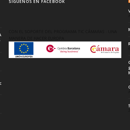
SIGUENOS EN FACEBOOK
A
CON EL SOPORTE DEL PROGRAMA TIC CÁMARAS - UNA
A
MANERA DE HACER EUROPA
S
6
c
A