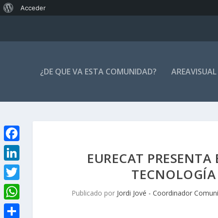
Acerca
Acceder
de
WordPress
¿DE QUE VA ESTA COMUNIDAD?
AREAVISUAL
F
EURECAT PRESENTA E
a
L
TECNOLOGÍA 
c
i
T
Publicado por
Jordi Jové - Coordinador Comun
e
n
w
W
b
k