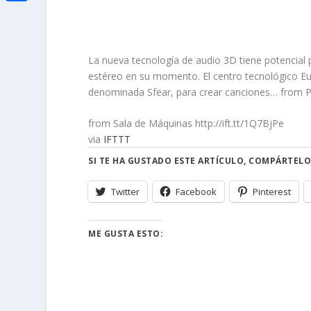
i
h
o
C
e
t
a
o
o
d
t
t
k
m
La nueva tecnología de audio 3D tiene potencial
I
e
s
estéreo en su momento. El centro tecnológico Eu
p
n
r
denominada Sfëar, para crear canciones… from Pa
A
a
p
r
from Sala de Máquinas http://ift.tt/1Q7BjPe
via
IFTTT
p
t
SI TE HA GUSTADO ESTE ARTÍCULO, COMPÁRTELO
i
r
Twitter
Facebook
Pinterest
ME GUSTA ESTO: