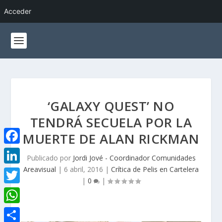
Acceder
‘GALAXY QUEST’ NO
TENDRÁ SECUELA POR LA
MUERTE DE ALAN RICKMAN
F
Publicado por
Jordi Jové - Coordinador Comunidades
a
Areavisual
|
6 abril, 2016
|
Crítica de Pelis en Cartelera
L
|
0
|
c
i
T
e
n
w
W
b
k