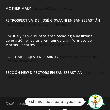
MOTHER MARY
6 agosto, 2026
pepe-mendez
RETROSPECTIVA DE JOSÉ GIOVANNI EN SAN SEBASTIÁN
6
agosto, 2026
Carlos Hugo Aztarain (Euromovies)
Christie y CES Plus instalarán tecnología de última
generación en salas premium de gran formato de
Marcus Theatres
5 agosto, 2026
Newsdesk
CORTOMETRAJES EN BIARRITZ
1 agosto, 2026
Carlos Hugo
Aztarain (Euromovies)
SECCIÓN NEW DIRECTORS EN SAN SEBASTIÁN
1 agosto, 2026
Carlos Hugo Aztarain (Euromovies)
Estamos aquí para ayudarte
Diseñado por
| Desarrollado por
Elegant Themes
WordPress