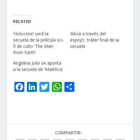
RELATED
‘Holocene’ será la
‘Alicia a través del
secuela de la película sci-
espejo’, tráiler final de la
fi de culto ‘The Man
secuela
from Earth’
Angelina Jolie se apunta
a la secuela de ‘Maléfica’
F
Li
T
W
C
ac
n
w
h
o
e
k
itt
at
m
b
e
er
s
p
o
dI
A
ar
COMPARTIR:
o
n
p
ti