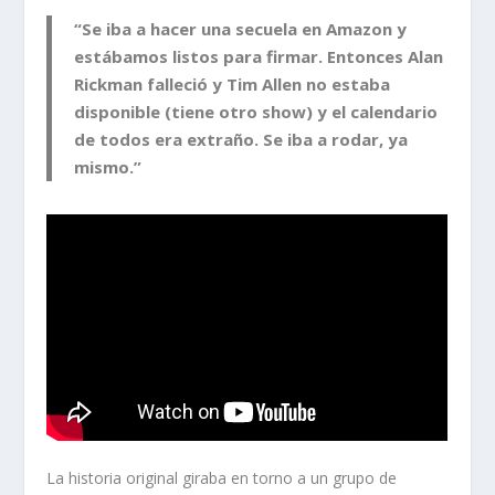
“Se iba a hacer una secuela en Amazon y
estábamos listos para firmar. Entonces Alan
Rickman falleció y Tim Allen no estaba
disponible (tiene otro show) y el calendario
de todos era extraño. Se iba a rodar, ya
mismo.”
La historia original giraba en torno a un grupo de