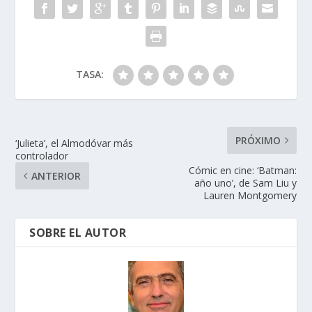
k
p
r
TASA:
PRÓXIMO
‘Julieta’, el Almodóvar más
controlador
Cómic en cine: ‘Batman:
ANTERIOR
año uno’, de Sam Liu y
Lauren Montgomery
SOBRE EL AUTOR