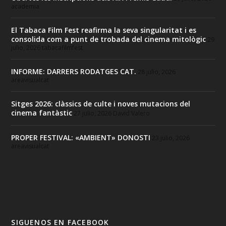
academia
El Tabaca Film Fest reafirma la seva singularitat i es
consolida com a punt de trobada del cinema mitològic
29
julio, 2026
tabacafilmfest
INFORME: DARRERS RODATGES CAT.
28 julio, 2026
areavisualcat
Sitges 2026: clàssics de culte i noves mutacions del
cinema fantàstic
27 julio, 2026
David Valero
PROPER FESTIVAL: «AMBIENT» DONOSTI
23 julio, 2026
areavisualcat
SIGUENOS EN FACEBOOK