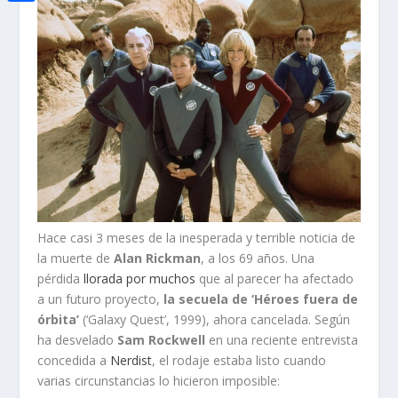
i
h
o
C
e
t
a
o
o
d
t
t
k
m
I
e
s
p
n
r
A
a
p
r
p
t
i
Hace casi 3 meses de la inesperada y terrible noticia de
r
la muerte de
Alan Rickman
, a los 69 años. Una
pérdida
llorada por muchos
que al parecer ha afectado
a un futuro proyecto,
la secuela de ‘Héroes fuera de
órbita’
(‘Galaxy Quest’, 1999), ahora cancelada. Según
ha desvelado
Sam Rockwell
en una reciente entrevista
concedida a
Nerdist
, el rodaje estaba listo cuando
varias circunstancias lo hicieron imposible: