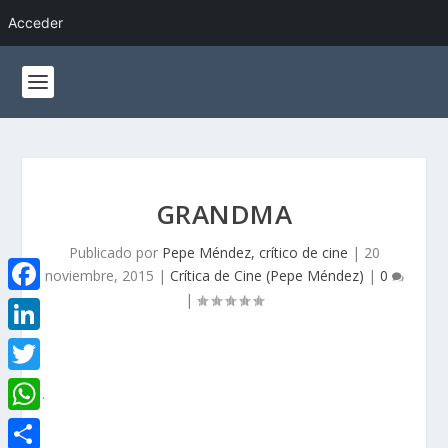
Acceder
GRANDMA
Publicado por
Pepe Méndez, crítico de cine
|
20
noviembre, 2015
|
Crítica de Cine (Pepe Méndez)
|
0
|
F
a
L
c
i
T
.
e
n
w
W
b
k