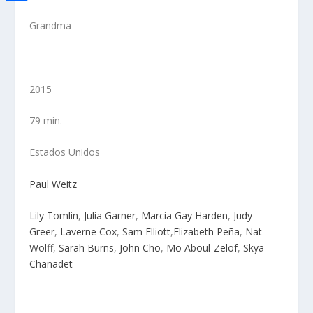
i
h
o
C
e
t
Grandma
a
o
o
d
t
t
k
m
I
e
s
p
n
2015
r
A
a
p
79 min.
r
p
t
Estados Unidos
i
Paul Weitz
r
Lily Tomlin
,
Julia Garner
,
Marcia Gay Harden
,
Judy
Greer
,
Laverne Cox
,
Sam Elliott
,
Elizabeth Peña
,
Nat
Wolff
,
Sarah Burns
,
John Cho
,
Mo Aboul-Zelof
,
Skya
Chanadet