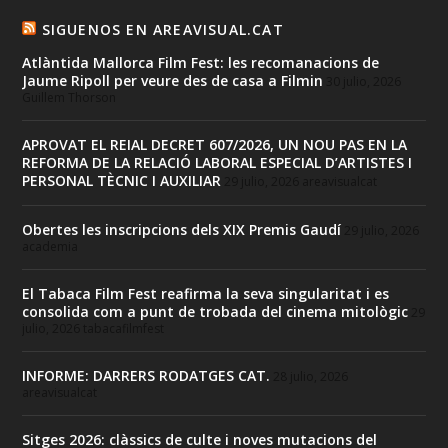
SIGUENOS EN AREAVISUAL.CAT
Atlàntida Mallorca Film Fest: les recomanacions de
Jaume Ripoll per veure des de casa a Filmin
30 julio, 2026
Guillem Thorson
APROVAT EL REIAL DECRET 607/2026, UN NOU PAS EN LA
REFORMA DE LA RELACIÓ LABORAL ESPECIAL D’ARTISTES I
PERSONAL TÈCNIC I AUXILIAR
29 julio, 2026
areavisualcat
Obertes les inscripcions dels XIX Premis Gaudí
29 julio, 2026
academia
El Tabaca Film Fest reafirma la seva singularitat i es
consolida com a punt de trobada del cinema mitològic
29
julio, 2026
tabacafilmfest
INFORME: DARRERS RODATGES CAT.
28 julio, 2026
areavisualcat
Sitges 2026: clàssics de culte i noves mutacions del