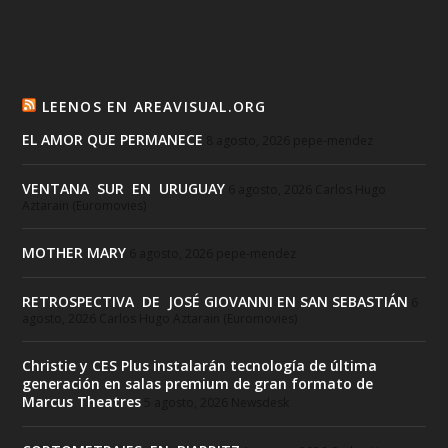
LEENOS EN AREAVISUAL.ORG
EL AMOR QUE PERMANECE
8 agosto, 2026
pepe-mendez
VENTANA SUR EN URUGUAY
6 agosto, 2026
Carlos Hugo
Aztarain (Euromovies)
MOTHER MARY
6 agosto, 2026
pepe-mendez
RETROSPECTIVA DE JOSÉ GIOVANNI EN SAN SEBASTIÁN
6
agosto, 2026
Carlos Hugo Aztarain (Euromovies)
Christie y CES Plus instalarán tecnología de última
generación en salas premium de gran formato de
Marcus Theatres
5 agosto, 2026
Newsdesk