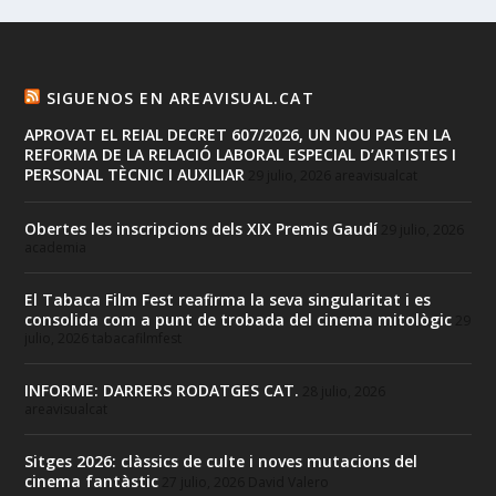
SIGUENOS EN AREAVISUAL.CAT
APROVAT EL REIAL DECRET 607/2026, UN NOU PAS EN LA
REFORMA DE LA RELACIÓ LABORAL ESPECIAL D’ARTISTES I
PERSONAL TÈCNIC I AUXILIAR
29 julio, 2026
areavisualcat
Obertes les inscripcions dels XIX Premis Gaudí
29 julio, 2026
academia
El Tabaca Film Fest reafirma la seva singularitat i es
consolida com a punt de trobada del cinema mitològic
29
julio, 2026
tabacafilmfest
INFORME: DARRERS RODATGES CAT.
28 julio, 2026
areavisualcat
Sitges 2026: clàssics de culte i noves mutacions del
cinema fantàstic
27 julio, 2026
David Valero