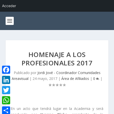
Acceder
HOMENAJE A LOS
PROFESIONALES 2017
Publicado por
Jordi Jové - Coordinador Comunidades
F
Areavisual
|
24 mayo, 2017
|
Área de Afiliados
|
0
|
a
L
c
i
T
e
n
w
W
En un acto que tendrá lugar en la Academia y será
b
k