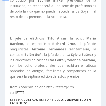
i
conducido por
Yvonne Blake
, presidenta de la
h
o
C
institución, se reconocerá a una serie de profesionales
e
t
a
de toda la vida que no pueden acceder a los Goya ni al
o
o
d
t
resto de los premios de la Academia.
t
k
m
I
e
s
p
n
r
A
a
El jefe de eléctricos
Tito Arcas
, la script
María
p
r
Bardem
, el especialista
Richard Cruz
, el jefe de
p
maquinistas
Antonio Fernández Santamaría
, la
t
contable
Belén Goñi
, la jefa de prensa
Sylvia Suárez
y
i
las directoras de casting
Eva Leira
y
Yolanda Serrano
,
r
son los ocho profesionales que recibirán el tributo
rodeados de amigos, familiares y compañeros en la
que será la séptima edición de estos premios.
from Academia de cine http://ift.tt/2qVPmiS
via
IFTTT
SI TE HA GUSTADO ESTE ARTÍCULO, COMPÁRTELO EN
LAS REDES: