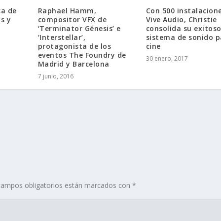
ca de
Raphael Hamm,
Con 500 instalacion
s y
compositor VFX de
Vive Audio, Christie
‘Terminator Génesis’ e
consolida su exitos
‘Interstellar’,
sistema de sonido p
protagonista de los
cine
eventos The Foundry de
30 enero, 2017
Madrid y Barcelona
7 junio, 2016
campos obligatorios están marcados con
*