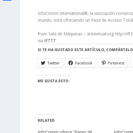
i
h
o
C
e
t
a
InfoComm International®, la asociación comercial
o
o
d
t
mundo, está ofreciendo un Pase de Acceso Total a
t
k
m
I
e
s
from Sala de Máquinas – areavisual.org http://ift.t
p
n
r
via
IFTTT
A
a
SI TE HA GUSTADO ESTE ARTÍCULO, COMPÁRTELO
p
r
p
t
Twitter
Facebook
Pinterest
i
ME GUSTA ESTO:
r
RELATED
InfoComm ofrece “Pases de
InfoComm