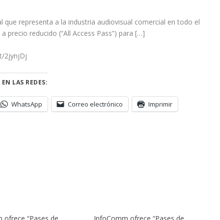
 que representa a la industria audiovisual comercial en todo el
 precio reducido (“All Access Pass”) para […]
t/2jynjDj
 EN LAS REDES:
WhatsApp
Correo electrónico
Imprimir
 ofrece “Pases de
InfoComm ofrece “Pases de