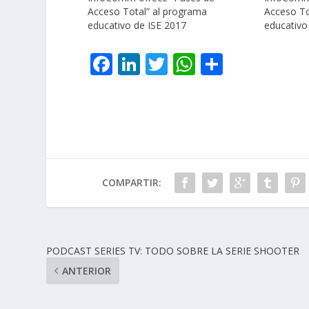
Acceso Total” al programa
Acceso To
educativo de ISE 2017
educativo
F
Li
T
W
C
ac
n
w
h
o
e
k
itt
at
m
b
e
er
s
p
o
dI
A
ar
o
n
p
ti
COMPARTIR:
k
p
r
PODCAST SERIES TV: TODO SOBRE LA SERIE SHOOTER
ANTERIOR