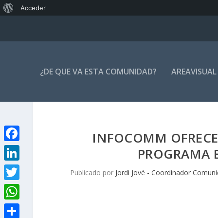
Acerca
Acceder
de
WordPress
¿DE QUE VA ESTA COMUNIDAD?
AREAVISUAL
INFOCOMM OFRECE 
F
PROGRAMA E
a
L
Publicado por
Jordi Jové - Coordinador Comuni
c
i
T
e
n
w
W
b
k