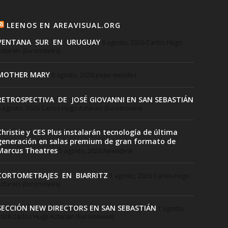
LEENOS EN AREAVISUAL.ORG
VENTANA SUR EN URUGUAY
6 agosto, 2026
Carlos Hugo
ztarain (Euromovies)
MOTHER MARY
6 agosto, 2026
pepe-mendez
RETROSPECTIVA DE JOSÉ GIOVANNI EN SAN SEBASTIÁN
 agosto, 2026
Carlos Hugo Aztarain (Euromovies)
Christie y CES Plus instalarán tecnología de última
generación en salas premium de gran formato de
Marcus Theatres
5 agosto, 2026
Newsdesk
CORTOMETRAJES EN BIARRITZ
1 agosto, 2026
Carlos Hugo
ztarain (Euromovies)
SECCIÓN NEW DIRECTORS EN SAN SEBASTIÁN
1 agosto,
2026
Carlos Hugo Aztarain (Euromovies)