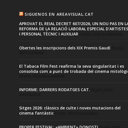
SIGUENOS EN AREAVISUAL.CAT
APROVAT EL REIAL DECRET 607/2026, UN NOU PAS EN L
REFORMA DE LA RELACIÓ LABORAL ESPECIAL D’ARTISTE
I PERSONAL TÈCNIC I AUXILIAR
29 julio, 2026
areavisualcat
Obertes les inscripcions dels XIX Premis Gaudí
29 julio,
2026
academia
El Tabaca Film Fest reafirma la seva singularitat i es
consolida com a punt de trobada del cinema mitològi
29 julio, 2026
tabacafilmfest
INFORME: DARRERS RODATGES CAT.
28 julio, 2026
areavisualcat
Sitges 2026: clàssics de culte i noves mutacions del
cinema fantàstic
27 julio, 2026
David Valero
PROPER FESTIVAL: «AMBIENT» DONOSTI
23 julio, 2026