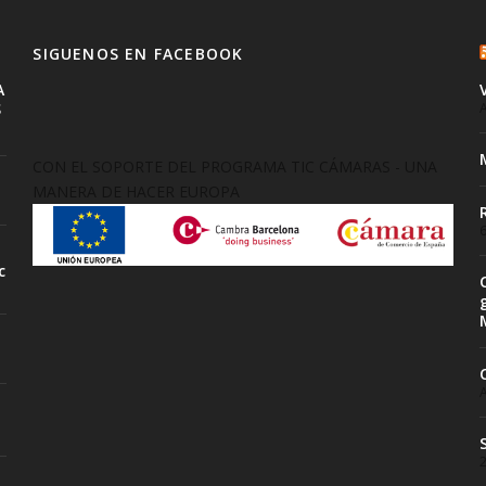
SIGUENOS EN FACEBOOK
A
S
A
CON EL SOPORTE DEL PROGRAMA TIC CÁMARAS - UNA
MANERA DE HACER EUROPA
6
c
A