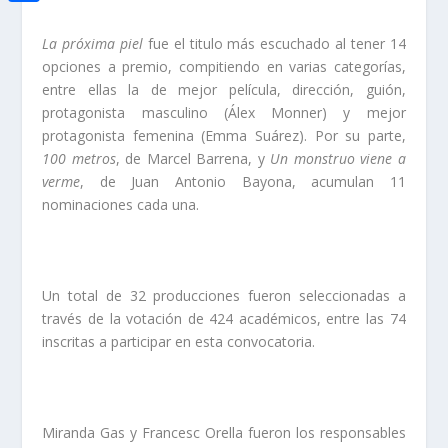
i
h
o
C
e
t
a
La próxima piel
fue el titulo más escuchado al tener 14
o
o
d
t
opciones a premio, compitiendo en varias categorías,
t
k
m
I
entre ellas la de mejor película, dirección, guión,
e
s
protagonista masculino (Álex Monner) y mejor
p
n
r
protagonista femenina (Emma Suárez). Por su parte,
A
a
100 metros
, de Marcel Barrena, y
Un monstruo viene a
p
r
verme
, de Juan Antonio Bayona, acumulan 11
p
nominaciones cada una.
t
i
r
Un total de 32 producciones fueron seleccionadas a
través de la votación de 424 académicos, entre las 74
inscritas a participar en esta convocatoria.
Miranda Gas y Francesc Orella fueron los responsables