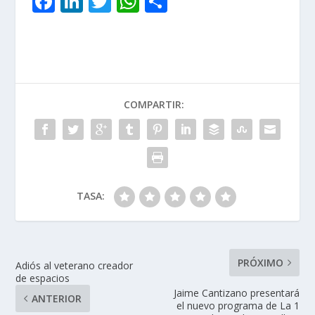
F
Li
T
W
C
ac
n
w
h
o
e
k
itt
at
m
b
e
er
s
p
o
dI
A
ar
COMPARTIR:
o
n
p
ti
k
p
r
TASA:
PRÓXIMO
Adiós al veterano creador
de espacios
Jaime Cantizano presentará
ANTERIOR
el nuevo programa de La 1