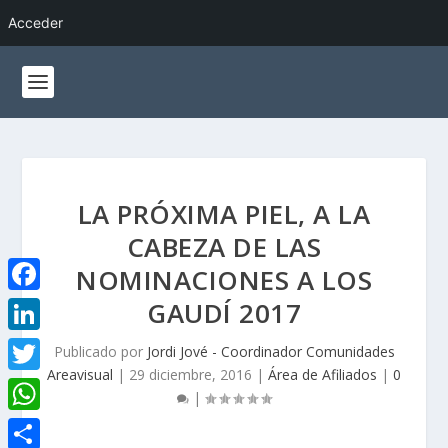
Acceder
LA PRÓXIMA PIEL, A LA
CABEZA DE LAS
NOMINACIONES A LOS
GAUDÍ 2017
F
a
L
Publicado por
Jordi Jové - Coordinador Comunidades
c
Areavisual
|
29 diciembre, 2016
|
Área de Afiliados
|
0
i
T
|
e
n
w
W
b
k