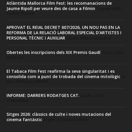
Atlàntida Mallorca Film Fest: les recomanacions de
Jaume Ripoll per veure des de casa a Filmin
7 agosto, 2026
Guillem Thorson
APROVAT EL REIAL DECRET 607/2026, UN NOU PAS EN LA
REFORMA DE LA RELACIÓ LABORAL ESPECIAL D’ARTISTES I
PERSONAL TÈCNIC I AUXILIAR
29 julio, 2026
areavisualcat
Obertes les inscripcions dels XIX Premis Gaudí
29 julio, 2026
academia
El Tabaca Film Fest reafirma la seva singularitat i es
consolida com a punt de trobada del cinema mitològic
29
julio, 2026
tabacafilmfest
INFORME: DARRERS RODATGES CAT.
28 julio, 2026
areavisualcat
Sitges 2026: clàssics de culte i noves mutacions del
cinema fantàstic
27 julio, 2026
David Valero