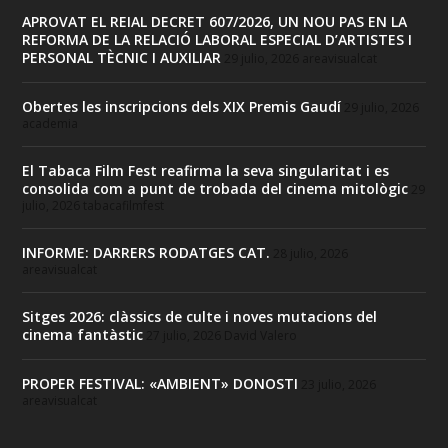
APROVAT EL REIAL DECRET 607/2026, UN NOU PAS EN LA
REFORMA DE LA RELACIÓ LABORAL ESPECIAL D’ARTISTES I
PERSONAL TÈCNIC I AUXILIAR
29 julio, 2026
areavisualcat
Obertes les inscripcions dels XIX Premis Gaudí
29 julio, 2026
academia
El Tabaca Film Fest reafirma la seva singularitat i es
consolida com a punt de trobada del cinema mitològic
29
julio, 2026
tabacafilmfest
INFORME: DARRERS RODATGES CAT.
28 julio, 2026
areavisualcat
Sitges 2026: clàssics de culte i noves mutacions del
cinema fantàstic
27 julio, 2026
David Valero
PROPER FESTIVAL: «AMBIENT» DONOSTI
23 julio, 2026
areavisualcat