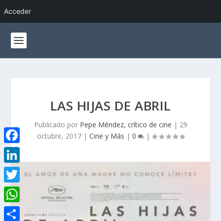
Acceder
LAS HIJAS DE ABRIL
Publicado por
Pepe Méndez, crítico de cine
|
29
octubre, 2017
|
Cine y Más
|
0
|
F
a
L
c
i
T
e
n
w
W
b
k