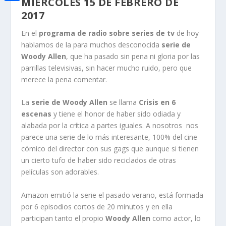
MIÉRCOLES 15 DE FEBRERO DE
i
h
o
C
e
2017
t
a
o
o
d
t
En el
programa de radio sobre series de tv
de hoy
t
k
m
hablamos de la para muchos desconocida
serie de
I
e
s
Woody Allen
, que ha pasado sin pena ni gloria por las
p
n
r
parrillas televisivas, sin hacer mucho ruido, pero que
A
a
merece la pena comentar.
p
r
p
La
serie de Woody Allen
se llama
Crisis en 6
t
escenas
y tiene el honor de haber sido odiada y
i
alabada por la crítica a partes iguales. A nosotros nos
parece una serie de lo más interesante, 100% del cine
r
cómico del director con sus gags que aunque si tienen
un cierto tufo de haber sido reciclados de otras
películas son adorables.
Amazon emitió la serie el pasado verano, está formada
por 6 episodios cortos de 20 minutos y en ella
participan tanto el propio
Woody Allen
como actor, lo