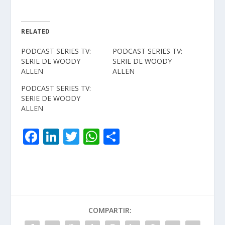
RELATED
PODCAST SERIES TV:
PODCAST SERIES TV:
SERIE DE WOODY
SERIE DE WOODY
ALLEN
ALLEN
PODCAST SERIES TV:
SERIE DE WOODY
ALLEN
F
Li
T
W
C
ac
n
w
h
o
e
k
itt
at
m
b
e
er
s
p
o
dI
A
ar
COMPARTIR:
o
n
p
ti