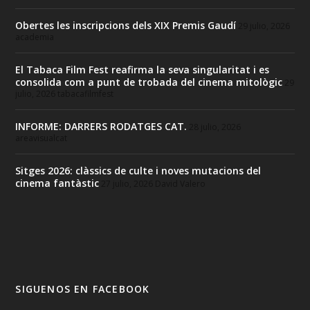
Obertes les inscripcions dels XIX Premis Gaudí
29 julio, 2026
academia
El Tabaca Film Fest reafirma la seva singularitat i es
consolida com a punt de trobada del cinema mitològic
29
julio, 2026
tabacafilmfest
INFORME: DARRERS RODATGES CAT.
28 julio, 2026
areavisualcat
Sitges 2026: clàssics de culte i noves mutacions del
cinema fantàstic
27 julio, 2026
David Valero
SIGUENOS EN FACEBOOK