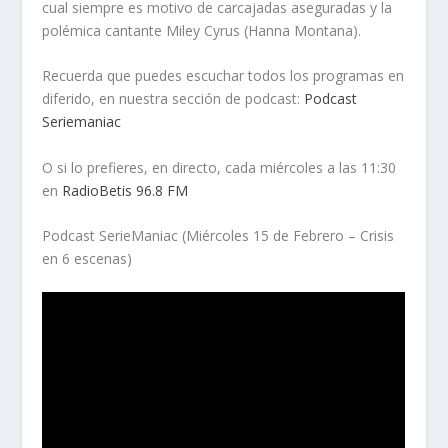
cual siempre es motivo de carcajadas aseguradas y la
polémica cantante Miley Cyrus (Hanna Montana).
Recuerda que puedes escuchar todos los programas en
diferido, en nuestra sección de podcast:
Podcast
Seriemaniac
O si lo prefieres, en directo, cada miércoles a las 11:30
en
RadioBetis 96.8 FM
Podcast SerieManiac (Miércoles 15 de Febrero – Crisis
en 6 escenas)