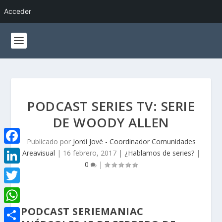
Acceder
PODCAST SERIES TV: SERIE
DE WOODY ALLEN
Publicado por
Jordi Jové - Coordinador Comunidades
F
Areavisual
|
16 febrero, 2017
|
¿Hablamos de series?
|
0
|
a
L
c
i
T
e
n
w
PODCAST SERIEMANIAC
W
b
k