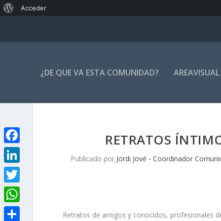
Acerca
Acceder
de
WordPress
¿DE QUE VA ESTA COMUNIDAD?
AREAVISUAL
RETRATOS ÍNTIMO
F
Publicado por
Jordi Jové - Coordinador Comuni
a
L
c
i
T
e
n
w
W
b
Retratos de amigos y conocidos, profesionales de
k