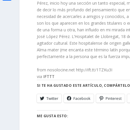
i
h
Pérez, inicio hoy una sección un tanto especial, m
o
C
e
t
de decir lo más profundo del pensamiento que en
a
o
o
necesidad de acercarles a amigos y conocidos, a
d
t
t
son los que aparecen en los grandes titulares o 
k
m
I
e
de una forma u otra, han influido en mi mirada in
s
p
n
José López Pérez. L’Hospitalet de Llobregat, 18 de
r
A
a
agitador cultural. Este hospitalense de origen ga
p
Alma mater (me encanta este término latín porque
r
perfectamente a la persona que es la fuerza impul
p
t
from nosolocine.net http://ift.tt/1TZKu3I
i
via
IFTTT
r
SI TE HA GUSTADO ESTE ARTÍCULO, COMPÁRTELO
Twitter
Facebook
Pinterest
ME GUSTA ESTO: