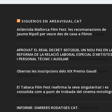
SIGUENOS EN AREAVISUAL.CAT
Atlàntida Mallorca Film Fest: les recomanacions de
Jaume Ripoll per veure des de casa a Filmin
7 agosto,
2026
Guillem Thorson
APROVAT EL REIAL DECRET 607/2026, UN NOU PAS EN L
REFORMA DE LA RELACIÓ LABORAL ESPECIAL D’ARTISTE
I PERSONAL TÈCNIC I AUXILIAR
29 julio, 2026
areavisualcat
Obertes les inscripcions dels XIX Premis Gaudí
29 julio,
2026
academia
El Tabaca Film Fest reafirma la seva singularitat i es
consolida com a punt de trobada del cinema mitològi
29 julio, 2026
tabacafilmfest
INFORME: DARRERS RODATGES CAT.
28 julio, 2026
areavisualcat