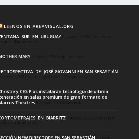
LEENOS EN AREAVISUAL.ORG
VENTANA SUR EN URUGUAY
6 agosto, 2026
Carlos Hugo
ztarain (Euromovies)
MOTHER MARY
6 agosto, 2026
pepe-mendez
RETROSPECTIVA DE JOSÉ GIOVANNI EN SAN SEBASTIÁN
 agosto, 2026
Carlos Hugo Aztarain (Euromovies)
Christie y CES Plus instalarán tecnología de última
generación en salas premium de gran formato de
Marcus Theatres
5 agosto, 2026
Newsdesk
CORTOMETRAJES EN BIARRITZ
1 agosto, 2026
Carlos Hugo
ztarain (Euromovies)
SECCIÓN NEW DIRECTORS EN SAN SEBASTIÁN
1 agosto,