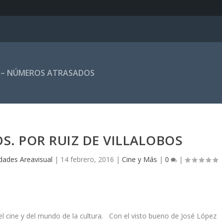
 – NÚMEROS ATRASADOS
S. POR RUIZ DE VILLALOBOS
dades Areavisual
|
14 febrero, 2016
|
Cine y Más
|
0
|
l cine y del mundo de la cultura. Con el visto bueno de José López