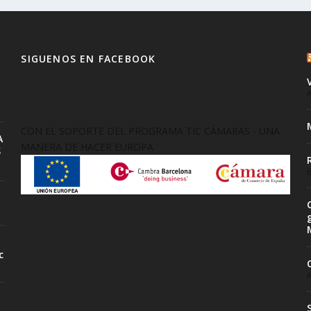
SIGUENOS EN FACEBOOK
A
CON EL SOPORTE DEL PROGRAMA TIC CÁMARAS - UNA
A
MANERA DE HACER EUROPA
S
6
c
A