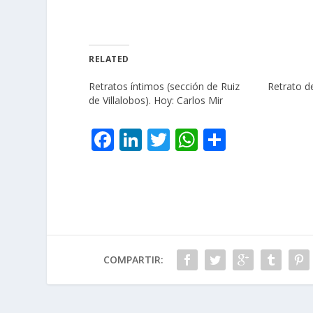
RELATED
Retratos íntimos (sección de Ruiz
Retrato d
de Villalobos). Hoy: Carlos Mir
F
Li
T
W
C
ac
n
w
h
o
e
k
itt
at
m
b
e
er
s
p
o
dI
A
ar
o
n
p
ti
COMPARTIR:
k
p
r