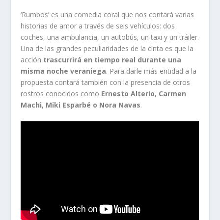
‘Rumbos’ es una comedia coral que nos contará varias
historias de amor a través de seis vehículos: dos
coches, una ambulancia, un autobús, un taxi y un tráiler.
Una de las grandes peculiaridades de la cinta es que la
acción
trascurrirá en tiempo real durante una
misma noche veraniega
. Para darle más entidad a la
propuesta contará también con la presencia de otros
rostros conocidos como
Ernesto Alterio, Carmen
Machi, Miki Esparbé o Nora Navas
.