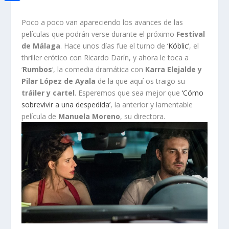
i
h
o
C
e
t
a
Poco a poco van apareciendo los avances de las
o
o
d
t
películas que podrán verse durante el próximo
Festival
t
k
m
I
de Málaga
. Hace unos días fue el turno de
‘Kóblic’
, el
e
s
thriller erótico con Ricardo Darín, y ahora le toca a
p
n
r
‘
Rumbos
‘, la comedia dramática con
Karra Elejalde y
A
a
Pilar López de Ayala
de la que aquí os traigo su
p
r
tráiler y cartel
. Esperemos que sea mejor que
‘Cómo
p
sobrevivir a una despedida’
, la anterior y lamentable
t
película de
Manuela Moreno
, su directora.
i
r