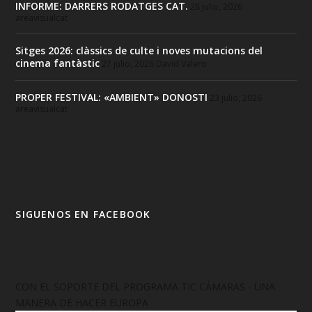
INFORME: DARRERS RODATGES CAT.
28 julio, 2026
areavisualcat
Sitges 2026: clàssics de culte i noves mutacions del
cinema fantàstic
27 julio, 2026
David Valero
PROPER FESTIVAL: «AMBIENT» DONOSTI
23 julio, 2026
areavisualcat
SIGUENOS EN FACEBOOK
CON EL SOPORTE DEL PROGRAMA TIC CÁMARAS - UNA
MANERA DE HACER EUROPA