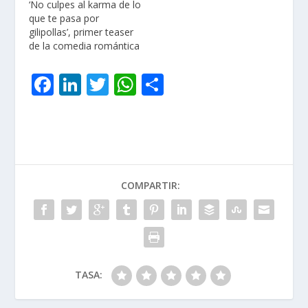
‘No culpes al karma de lo
que te pasa por
gilipollas’, primer teaser
de la comedia romántica
F
Li
T
W
C
ac
n
w
h
o
e
k
itt
at
m
b
e
er
s
p
o
dI
A
ar
COMPARTIR:
o
n
p
ti
k
p
r
TASA: