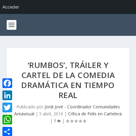
Acceder
‘RUMBOS’, TRÁILER Y
CARTEL DE LA COMEDIA
DRAMÁTICA EN TIEMPO
REAL
F
a
L
Publicado por
Jordi Jové - Coordinador Comunidades
c
Areavisual
|
5 abril, 2016
|
Crítica de Pelis en Cartelera
i
T
|
1
|
e
n
w
W
b
k