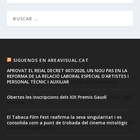
SIGUENOS EN AREAVISUAL.CAT
APROVAT EL REIAL DECRET 607/2026, UN NOU PAS EN LA
REFORMA DE LA RELACIÓ LABORAL ESPECIAL D’ARTISTES I
PERSONAL TÈCNIC I AUXILIAR
29 julio, 2026
areavisualcat
Obertes les inscripcions dels XIX Premis Gaudí
29 julio, 2026
academia
El Tabaca Film Fest reafirma la seva singularitat i es
consolida com a punt de trobada del cinema mitològic
29
julio, 2026
tabacafilmfest