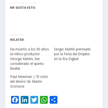
ME GUSTA ESTO:
RELATED
Ha muerto a los 90 años
Sergio Martín premiado
el mítico productor
por la Feria del Empleo
George Martin, fue
en la Era Digital
considerado el quinto
Beatle
Paul Newman | ‘El color
del dinero’ de Martin
Scorsese
F
Li
T
W
C
ac
n
w
h
o