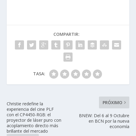
e
k
itt
at
m
b
e
er
s
p
o
dI
A
ar
COMPARTIR:
o
n
p
ti
k
p
r
TASA:
PRÓXIMO
Christie redefine la
experiencia del cine PLF
con el CP4450-RGB: el
BNEW: Del 6 al 9 Octubre
proyector de láser puro con
en BCN por la nueva
acoplamiento directo más
economía
brillante del mercado