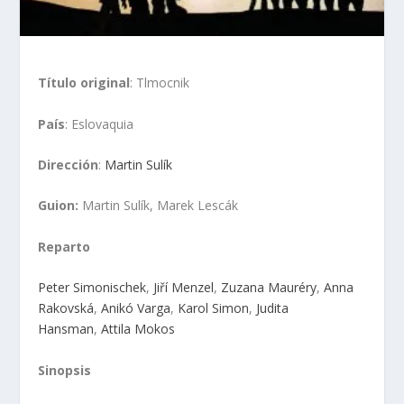
Título original
: Tlmocnik
País
: Eslovaquia
Dirección
:
Martin Sulík
Guion:
Martin Sulík, Marek Lescák
Reparto
Peter Simonischek
,
Jiří Menzel
,
Zuzana Mauréry
,
Anna
Rakovská
,
Anikó Varga
,
Karol Simon
,
Judita
Hansman
,
Attila Mokos
Sinopsis