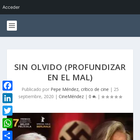
Acceder
SIN OLVIDO (PROFUNDIZAR
EN EL MAL)
Publicado por
Pepe Méndez, crítico de cine
|
25
F
septiembre, 2020
|
CineMéndez
|
0
|
a
L
c
i
T
e
n
w
W
b
k