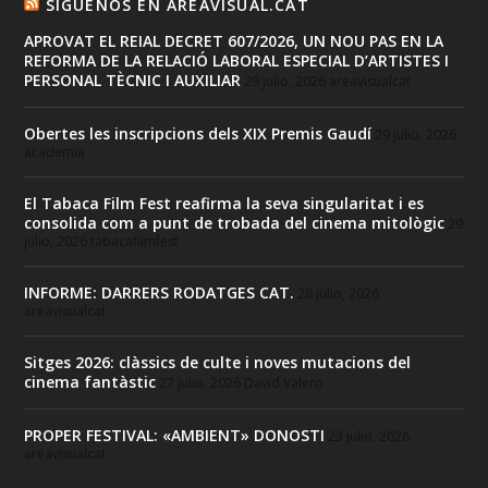
SIGUENOS EN AREAVISUAL.CAT
APROVAT EL REIAL DECRET 607/2026, UN NOU PAS EN LA
REFORMA DE LA RELACIÓ LABORAL ESPECIAL D’ARTISTES I
PERSONAL TÈCNIC I AUXILIAR
29 julio, 2026
areavisualcat
Obertes les inscripcions dels XIX Premis Gaudí
29 julio, 2026
academia
El Tabaca Film Fest reafirma la seva singularitat i es
consolida com a punt de trobada del cinema mitològic
29
julio, 2026
tabacafilmfest
INFORME: DARRERS RODATGES CAT.
28 julio, 2026
areavisualcat
Sitges 2026: clàssics de culte i noves mutacions del
cinema fantàstic
27 julio, 2026
David Valero
PROPER FESTIVAL: «AMBIENT» DONOSTI
23 julio, 2026
areavisualcat