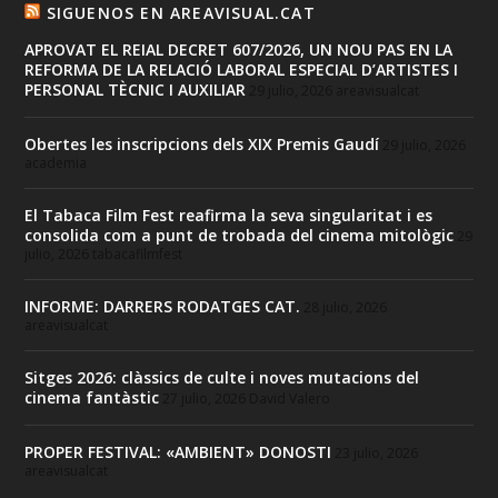
SIGUENOS EN AREAVISUAL.CAT
APROVAT EL REIAL DECRET 607/2026, UN NOU PAS EN LA
REFORMA DE LA RELACIÓ LABORAL ESPECIAL D’ARTISTES I
PERSONAL TÈCNIC I AUXILIAR
29 julio, 2026
areavisualcat
Obertes les inscripcions dels XIX Premis Gaudí
29 julio, 2026
academia
El Tabaca Film Fest reafirma la seva singularitat i es
consolida com a punt de trobada del cinema mitològic
29
julio, 2026
tabacafilmfest
INFORME: DARRERS RODATGES CAT.
28 julio, 2026
areavisualcat
Sitges 2026: clàssics de culte i noves mutacions del
cinema fantàstic
27 julio, 2026
David Valero
PROPER FESTIVAL: «AMBIENT» DONOSTI
23 julio, 2026
areavisualcat