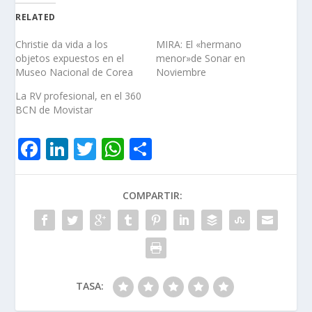
RELATED
Christie da vida a los
MIRA: El «hermano
objetos expuestos en el
menor»de Sonar en
Museo Nacional de Corea
Noviembre
La RV profesional, en el 360
BCN de Movistar
F
Li
T
W
C
ac
n
w
h
o
e
k
itt
at
m
COMPARTIR:
b
e
er
s
p
o
dI
A
ar
o
n
p
ti
k
p
r
TASA: