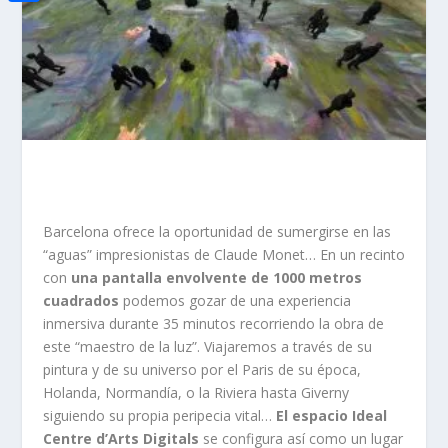
i
h
o
C
e
t
a
o
o
d
t
t
k
m
I
e
s
p
n
r
A
a
p
r
p
t
Barcelona ofrece la oportunidad de sumergirse en las
i
“aguas” impresionistas de Claude Monet… En un recinto
r
con
una pantalla envolvente de 1000 metros
cuadrados
podemos gozar de una experiencia
inmersiva durante 35 minutos recorriendo la obra de
este “maestro de la luz”. Viajaremos a través de su
pintura y de su universo por el Paris de su época,
Holanda, Normandía, o la Riviera hasta Giverny
siguiendo su propia peripecia vital…
El espacio Ideal
Centre d’Arts Digitals
se configura así como un lugar