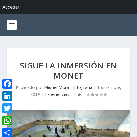
Acceder
SIGUE LA INMERSIÓN EN
MONET
Publicado por
Miquel Mora - Infografía
|
1 diciembre,
F
2019
|
Experiencias
|
0
|
a
L
c
i
T
e
n
w
W
b
k