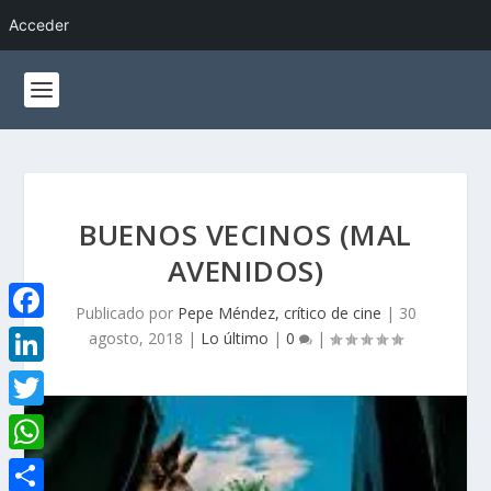
Acceder
BUENOS VECINOS (MAL
AVENIDOS)
Publicado por
Pepe Méndez, crítico de cine
|
30
F
agosto, 2018
|
Lo último
|
0
|
a
L
c
i
T
e
n
w
W
b
k