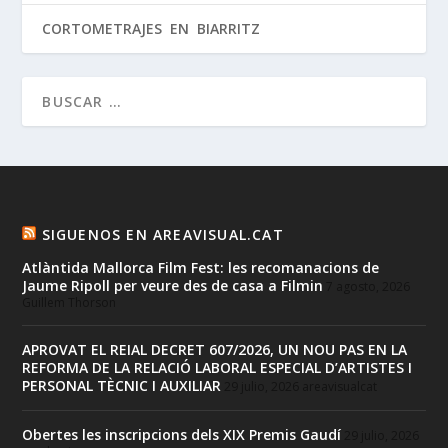
CORTOMETRAJES EN BIARRITZ
SIGUENOS EN AREAVISUAL.CAT
Atlàntida Mallorca Film Fest: les recomanacions de
Jaume Ripoll per veure des de casa a Filmin
7 agosto, 2026
Guillem Thorson
APROVAT EL REIAL DECRET 607/2026, UN NOU PAS EN LA
REFORMA DE LA RELACIÓ LABORAL ESPECIAL D’ARTISTES I
PERSONAL TÈCNIC I AUXILIAR
29 julio, 2026
areavisualcat
Obertes les inscripcions dels XIX Premis Gaudí
29 julio, 2026