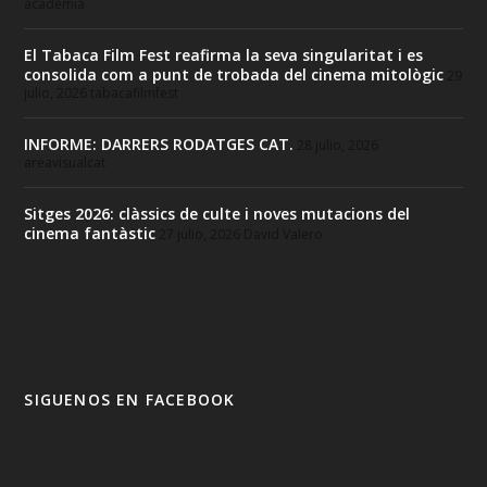
academia
El Tabaca Film Fest reafirma la seva singularitat i es
consolida com a punt de trobada del cinema mitològic
29
julio, 2026
tabacafilmfest
INFORME: DARRERS RODATGES CAT.
28 julio, 2026
areavisualcat
Sitges 2026: clàssics de culte i noves mutacions del
cinema fantàstic
27 julio, 2026
David Valero
SIGUENOS EN FACEBOOK