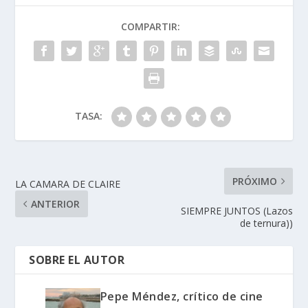
o
dI
A
ar
COMPARTIR:
o
n
p
ti
k
p
r
TASA:
PRÓXIMO
LA CAMARA DE CLAIRE
ANTERIOR
SIEMPRE JUNTOS (Lazos
de ternura))
SOBRE EL AUTOR
Pepe Méndez, crítico de cine