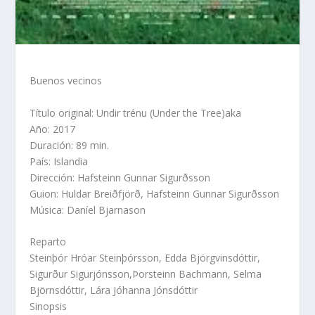
Buenos vecinos
Título original: Undir trénu (Under the Tree)aka
Año: 2017
Duración: 89 min.
País: Islandia
Dirección: Hafsteinn Gunnar Sigurðsson
Guion: Huldar Breiðfjörð, Hafsteinn Gunnar Sigurðsson
Música: Daníel Bjarnason
Reparto
Steinþór Hróar Steinþórsson, Edda Björgvinsdóttir,
Sigurður Sigurjónsson,Þorsteinn Bachmann, Selma
Björnsdóttir, Lára Jóhanna Jónsdóttir
Sinopsis