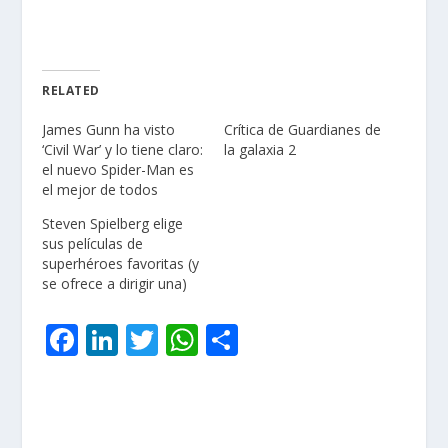
RELATED
James Gunn ha visto
Crítica de Guardianes de
‘Civil War’ y lo tiene claro:
la galaxia 2
el nuevo Spider-Man es
el mejor de todos
Steven Spielberg elige
sus películas de
superhéroes favoritas (y
se ofrece a dirigir una)
F
Li
T
W
C
ac
n
w
h
o
e
k
itt
at
m
b
e
er
s
p