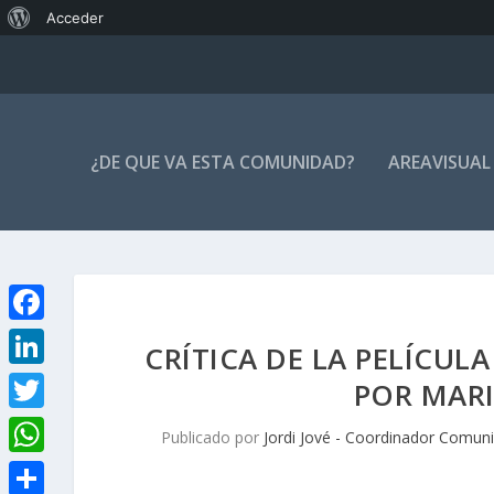
Acerca
Acceder
de
WordPress
¿DE QUE VA ESTA COMUNIDAD?
AREAVISUAL
F
CRÍTICA DE LA PELÍCULA 
a
L
POR MAR
c
i
T
Publicado por
Jordi Jové - Coordinador Comun
e
n
w
W
b
k