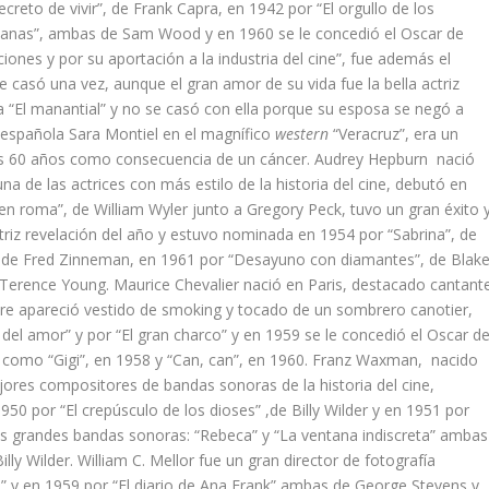
reto de vivir”, de Frank Capra, en 1942 por “El orgullo de los
mpanas”, ambas de Sam Wood y en 1960 se le concedió el Oscar de
nes y por su aportación a la industria del cine”, fue además el
 casó una vez, aunque el gran amor de su vida fue la bella actriz
a “El manantial” y no se casó con ella porque su esposa se negó a
a española Sara Montiel en el magnífico
western
“Veracruz”, era un
los 60 años como consecuencia de un cáncer. Audrey Hepburn nació
a de las actrices con más estilo de la historia del cine, debutó en
 roma”, de William Wyler junto a Gregory Peck, tuvo un gran éxito 
triz revelación del año y estuvo nominada en 1954 por “Sabrina”, de
a”, de Fred Zinneman, en 1961 por “Desayuno con diamantes”, de Blak
 Terence Young. Maurice Chevalier nació en Paris, destacado cantant
mpre apareció vestido de smoking y tocado de un sombrero canotier,
del amor” y por “El gran charco” y en 1959 se le concedió el Oscar d
 como “Gigi”, en 1958 y “Can, can”, en 1960. Franz Waxman, nacido
ores compositores de bandas sonoras de la historia del cine,
0 por “El crepúsculo de los dioses” ,de Billy Wilder y en 1951 por
sus grandes bandas sonoras: “Rebeca” y “La ventana indiscreta” ambas
illy Wilder. William C. Mellor fue un gran director de fotografía
l” y en 1959 por “El diario de Ana Frank” ambas de George Stevens y