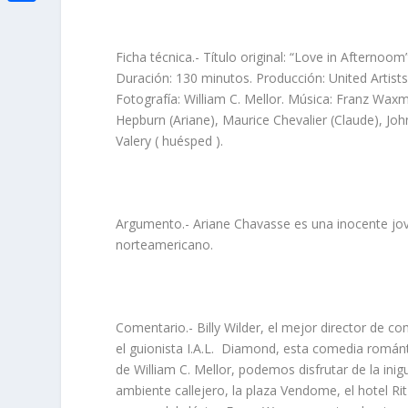
i
h
o
C
e
t
a
o
o
d
Ficha técnica.- Título original: “Love in Afternoom
t
t
k
m
Duración: 130 minutos. Producción: United Artists.
I
e
s
Fotografía: William C. Mellor. Música: Franz Waxma
p
n
r
Hepburn (Ariane), Maurice Chevalier (Claude), Joh
A
a
Valery ( huésped ).
p
r
p
t
i
Argumento.- Ariane Chavasse es una inocente jove
norteamericano.
r
Comentario.- Billy Wilder, el mejor director de co
el guionista I.A.L. Diamond, esta comedia románt
de William C. Mellor, podemos disfrutar de la inig
ambiente callejero, la plaza Vendome, el hotel 