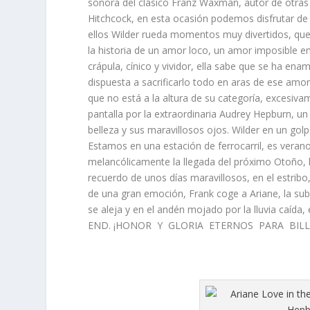
sonora del clásico Franz Waxman, autor de otra
Hitchcock, en esta ocasión podemos disfrutar de u
ellos Wilder rueda momentos muy divertidos, que 
la historia de un amor loco, un amor imposible e
crápula, cínico y vividor, ella sabe que se ha 
dispuesta a sacrificarlo todo en aras de ese amor
que no está a la altura de su categoría, excesiva
pantalla por la extraordinaria Audrey Hepburn, un 
belleza y sus maravillosos ojos. Wilder en un gol
Estamos en una estación de ferrocarril, es verano
melancólicamente la llegada del próximo Otoño, la 
recuerdo de unos días maravillosos, en el estribo,
de una gran emoción, Frank coge a Ariane, la sub
se aleja y en el andén mojado por la lluvia caída
END. ¡HONOR Y GLORIA ETERNOS PARA BILL