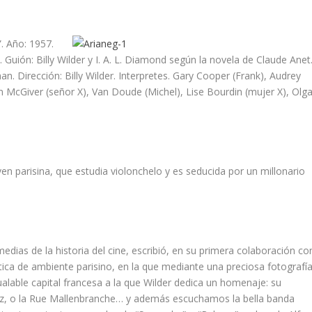
”. Año: 1957.
 Guión: Billy Wilder y I. A. L. Diamond según la novela de Claude Anet
n. Dirección: Billy Wilder. Interpretes. Gary Cooper (Frank), Audrey
n McGiver (señor X), Van Doude (Michel), Lise Bourdin (mujer X), Olg
n parisina, que estudia violonchelo y es seducida por un millonario
medias de la historia del cine, escribió, en su primera colaboración co
ica de ambiente parisino, en la que mediante una preciosa fotografí
ualable capital francesa a la que Wilder dedica un homenaje: su
Ritz, o la Rue Mallenbranche… y además escuchamos la bella banda