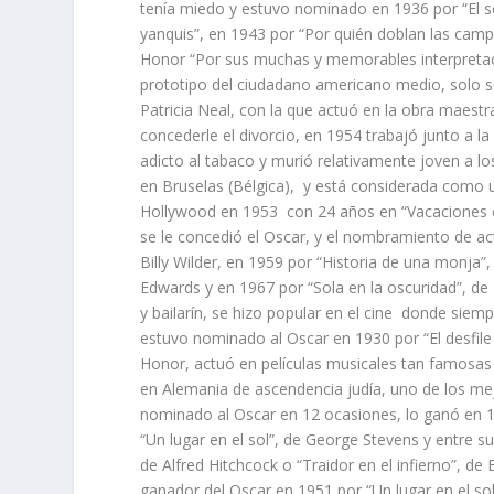
tenía miedo y estuvo nominado en 1936 por “El sec
yanquis”, en 1943 por “Por quién doblan las ca
Honor “Por sus muchas y memorables interpretacio
prototipo del ciudadano americano medio, solo se
Patricia Neal, con la que actuó en la obra maestr
concederle el divorcio, en 1954 trabajó junto a l
adicto al tabaco y murió relativamente joven a 
en Bruselas (Bélgica), y está considerada como un
Hollywood en 1953 con 24 años en “Vacaciones en
se le concedió el Oscar, y el nombramiento de ac
Billy Wilder, en 1959 por “Historia de una monj
Edwards y en 1967 por “Sola en la oscuridad”, de
y bailarín, se hizo popular en el cine donde sie
estuvo nominado al Oscar en 1930 por “El desfile 
Honor, actuó en películas musicales tan famosas
en Alemania de ascendencia judía, uno de los mej
nominado al Oscar en 12 ocasiones, lo ganó en 195
“Un lugar en el sol”, de George Stevens y entre 
de Alfred Hitchcock o “Traidor en el infierno”, de B
ganador del Oscar en 1951 por “Un lugar en el so