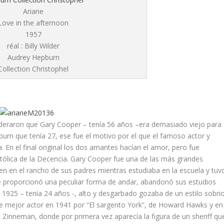
Ariane
Love in the afternoon
1957
réal : Billy Wilder
Audrey Hepburn
Collection Christophel
deraron que Gary Cooper – tenía 56 años –era demasiado viejo para
rn que tenía 27, ese fue el motivo por el que el famoso actor y
. En el final original los dos amantes hacían el amor, pero fue
tólica de la Decencia. Gary Cooper fue una de las más grandes
ven en el rancho de sus padres mientras estudiaba en la escuela y tuv
le proporcionó una peculiar forma de andar, abandonó sus estudios
 1925 – tenía 24 años -, alto y desgarbado gozaba de un estilo sobri
r de mejor actor en 1941 por “El sargento York”, de Howard Hawks y en
d Zinneman, donde por primera vez aparecía la figura de un sheriff qu