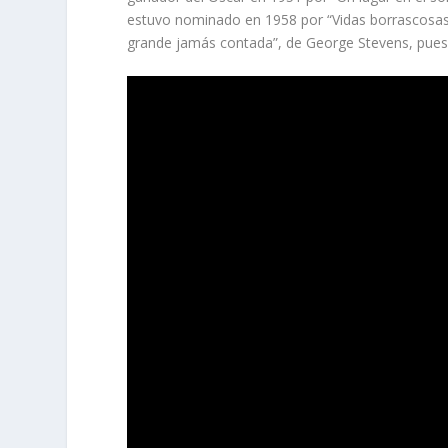
estuvo nominado en 1958 por “Vidas borrascosas
grande jamás contada”, de George Stevens, pues m