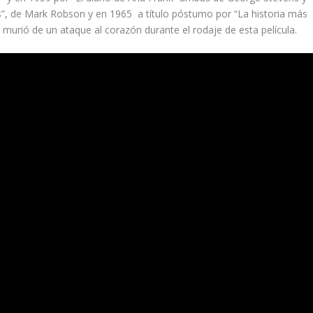
”, de Mark Robson y en 1965 a título póstumo por “La historia más
urió de un ataque al corazón durante el rodaje de esta película.