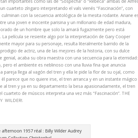
s tan importantes como las de “Sospecha” o “Rebeca” ambas de Alfre
n cuarteto zíngaro interpretando el vals vienés “Fascinación”, con
culminan con la secuencia antológica de la mesita rodante. Ariane e
ntre una joven e inocente parisina y un millonario de edad madura,
enamorado de un hombre que solo la amará fugazmente pero está
. La película se resiente algo por la interpretación de Gary Cooper
mente mayor para su personaje, resulta literalmente barrido de la
prodigio de actriz, una de las mejores de la historia, con su dulce
pe genial, acaba su obra maestra con una secuencia para la eternidad:
, pero el ambiente es neblinoso con una lluvia fina que anuncia
pareja llega al vagón del tren y ella le pide la flor de su ojal, como
 él parece que no quiere irse, el tren arranca y en un instante mágico
e al tren y ya en su departamento la besa apasionadamente, el tren
, el cuarteto de músicos interpreta una vez más “Fascinación”. THE
Y WILDER!.