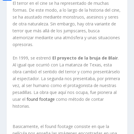
i
h
El terror en el cine se ha representado de muchas
o
C
e
t
formas. De este modo, a lo largo de la historia del cine,
a
o
o
se ha asustado mediante monstruos, asesinos y seres
d
t
t
de otra naturaleza. Sin embargo, hay otra variante de
k
m
I
e
terror que más allá de los jumpscares, busca
s
p
n
atemorizar mediante una atmósfera y unas situaciones
r
A
a
opresoras.
p
r
En 1999, se estrenó
El proyecto de la bruja de Blair
.
p
t
Al igual que ocurrió con
La matanza de Texas
, esta
obra cambió el sentido del terror y como presentárselo
i
al espectador. La segunda nos presentaba, por primera
r
vez, al ser humano como el protagonista de nuestras
pesadillas. La obra que aquí nos ocupa, fue pionera al
usar el
found footage
como método de contar
historias.
Basicamente, el found footage consiste en que la
película nos enseña las imágenes encontradas en una