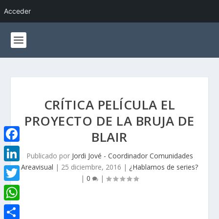
Acceder
CRÍTICA PELÍCULA EL
PROYECTO DE LA BRUJA DE
BLAIR
F
Publicado por
Jordi Jové - Coordinador Comunidades
a
Areavisual
|
25 diciembre, 2016
|
¿Hablamos de series?
L
|
0
|
c
i
T
e
n
w
W
b
k