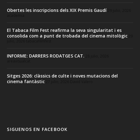
Obertes les inscripcions dels XIX Premis Gaudí
29 julio, 2026
academia
El Tabaca Film Fest reafirma la seva singularitat i es
consolida com a punt de trobada del cinema mitològic
29
julio, 2026
tabacafilmfest
INFORME: DARRERS RODATGES CAT.
28 julio, 2026
areavisualcat
Sitges 2026: clàssics de culte i noves mutacions del
cinema fantàstic
27 julio, 2026
David Valero
SIGUENOS EN FACEBOOK