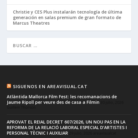
Christie y CES Plus instalarán tecnología de última
generación en salas premium de gran formato de
Marcus Theatres
SIGUENOS EN AREAVISUAL.CAT
Atlàntida Mallorca Film Fest: les recomanacions de
Jaume Ripoll per veure des de casa a Filmin
30 julio, 2026
Guillem Thorson
APROVAT EL REIAL DECRET 607/2026, UN NOU PAS EN LA
REFORMA DE LA RELACIÓ LABORAL ESPECIAL D’ARTISTES I
PERSONAL TÈCNIC I AUXILIAR
29 julio, 2026
areavisualcat