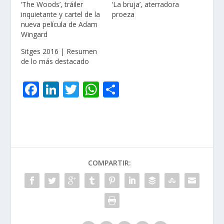
‘The Woods’, tráiler
‘La bruja’, aterradora
inquietante y cartel de la
proeza
nueva película de Adam
Wingard
Sitges 2016 | Resumen
de lo más destacado
F
Li
T
W
C
ac
n
w
h
o
e
k
itt
at
m
b
e
er
s
p
o
dI
A
ar
COMPARTIR:
o
n
p
ti
k
p
r