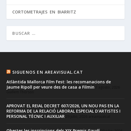
CORTOMETRAJES EN BIARRITZ
SIGUENOS EN AREAVISUAL.CAT
Atlàntida Mallorca Film Fest: les recomanacions de
Jaume Ripoll per veure des de casa a Filmin
7 agosto, 2026
Guillem Thorson
APROVAT EL REIAL DECRET 607/2026, UN NOU PAS EN LA
REFORMA DE LA RELACIÓ LABORAL ESPECIAL D’ARTISTES I
PERSONAL TÈCNIC I AUXILIAR
29 julio, 2026
areavisualcat
Obertes les inscripcions dels XIX Premis Gaudí
29 julio, 2026