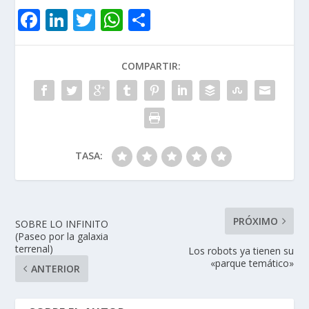
F
Li
T
W
C
ac
n
w
h
o
e
k
itt
at
m
COMPARTIR:
b
e
er
s
p
o
dI
A
ar
o
n
p
ti
k
p
r
TASA:
PRÓXIMO
SOBRE LO INFINITO
(Paseo por la galaxia
terrenal)
Los robots ya tienen su
«parque temático»
ANTERIOR