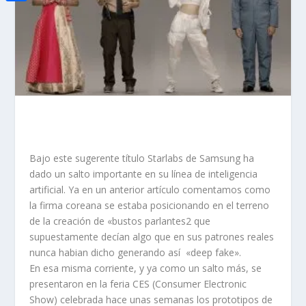
i
h
o
C
e
t
a
o
o
d
t
t
k
m
I
e
s
p
n
r
A
a
p
r
p
t
Bajo este sugerente título Starlabs de Samsung ha
i
dado un salto importante en su línea de inteligencia
r
artificial. Ya en un anterior artículo comentamos como
la firma coreana se estaba posicionando en el terreno
de la creación de «bustos parlantes2 que
supuestamente decían algo que en sus patrones reales
nunca habian dicho generando así «deep fake».
En esa misma corriente, y ya como un salto más, se
presentaron en la feria CES (Consumer Electronic
Show) celebrada hace unas semanas los prototipos de