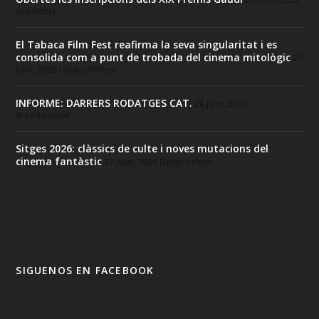
academia
El Tabaca Film Fest reafirma la seva singularitat i es
consolida com a punt de trobada del cinema mitològic
29
julio, 2026
tabacafilmfest
INFORME: DARRERS RODATGES CAT.
28 julio, 2026
areavisualcat
Sitges 2026: clàssics de culte i noves mutacions del
cinema fantàstic
27 julio, 2026
David Valero
SIGUENOS EN FACEBOOK