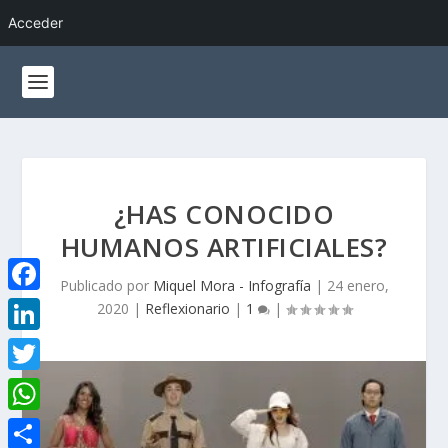
Acceder
¿HAS CONOCIDO
HUMANOS ARTIFICIALES?
Publicado por
Miquel Mora - Infografía
|
24 enero,
F
2020
|
Reflexionario
|
1
|
a
L
c
i
T
e
n
w
W
b
k