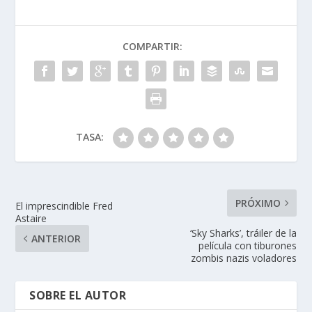
b
e
er
s
p
o
dI
A
ar
COMPARTIR:
o
n
p
ti
k
p
r
TASA:
PRÓXIMO
El imprescindible Fred
Astaire
‘Sky Sharks’, tráiler de la
ANTERIOR
película con tiburones
zombis nazis voladores
SOBRE EL AUTOR