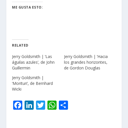
ME GUSTA ESTO:
RELATED
Jerry Goldsmith | ‘Las
Jerry Goldsmith | ‘Hacia
águilas azules’, de John
los grandes horizontes,
Guillermin
de Gordon Douglas
Jerry Goldsmith |
‘Morituri’, de Bernhard
Wicki
F
Li
T
W
C
ac
n
w
h
o
e
k
itt
at
m