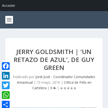
Acceder
JERRY GOLDSMITH | ‘UN
RETAZO DE AZUL’, DE GUY
GREEN
F
Publicado por
Jordi Jové - Coordinador Comunidades
a
Areavisual
|
10 mayo, 2016
|
Crítica de Pelis en
L
Cartelera
|
0
|
c
i
T
e
n
w
W
b
k