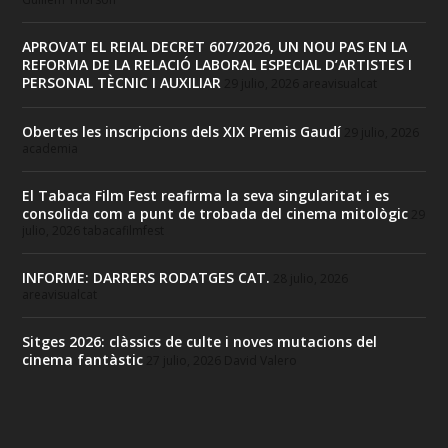
APROVAT EL REIAL DECRET 607/2026, UN NOU PAS EN LA
REFORMA DE LA RELACIÓ LABORAL ESPECIAL D’ARTISTES I
PERSONAL TÈCNIC I AUXILIAR
29 julio, 2026
areavisualcat
Obertes les inscripcions dels XIX Premis Gaudí
29 julio, 2026
academia
El Tabaca Film Fest reafirma la seva singularitat i es
consolida com a punt de trobada del cinema mitològic
29
julio, 2026
tabacafilmfest
INFORME: DARRERS RODATGES CAT.
28 julio, 2026
areavisualcat
Sitges 2026: clàssics de culte i noves mutacions del
cinema fantàstic
27 julio, 2026
David Valero