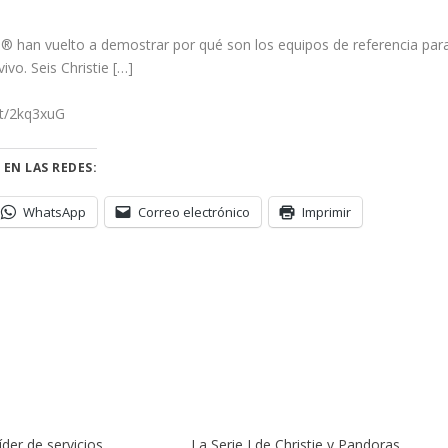
® han vuelto a demostrar por qué son los equipos de referencia par
vo. Seis Christie […]
.tt/2kq3xuG
 EN LAS REDES:
WhatsApp
Correo electrónico
Imprimir
der de servicios
La Serie J de Christie y Pandoras