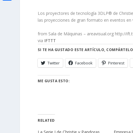
i
h
o
C
e
t
a
Los proyectores de tecnología 3DLP® de Christie
o
o
d
t
las proyecciones de gran formato en eventos en vi
t
k
m
I
e
s
from Sala de Máquinas – areavisual.org http://ift
p
n
r
via
IFTTT
A
a
SI TE HA GUSTADO ESTE ARTÍCULO, COMPÁRTELO
p
r
p
t
Twitter
Facebook
Pinterest
i
ME GUSTA ESTO:
r
RELATED
La Serie J de Christie y Pandoras
Empresa lí