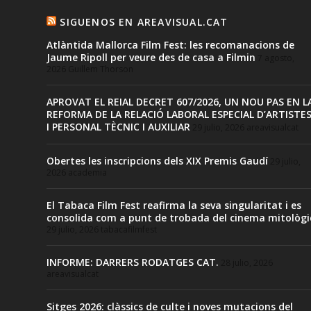
SIGUENOS EN AREAVISUAL.CAT
Atlàntida Mallorca Film Fest: les recomanacions de
Jaume Ripoll per veure des de casa a Filmin
7 agosto,
2026
Guillem Thorson
APROVAT EL REIAL DECRET 607/2026, UN NOU PAS EN L
REFORMA DE LA RELACIÓ LABORAL ESPECIAL D’ARTISTE
I PERSONAL TÈCNIC I AUXILIAR
29 julio, 2026
areavisualcat
Obertes les inscripcions dels XIX Premis Gaudí
29 julio,
2026
academia
El Tabaca Film Fest reafirma la seva singularitat i es
consolida com a punt de trobada del cinema mitològi
29 julio, 2026
tabacafilmfest
INFORME: DARRERS RODATGES CAT.
28 julio, 2026
areavisualcat
Sitges 2026: clàssics de culte i noves mutacions del