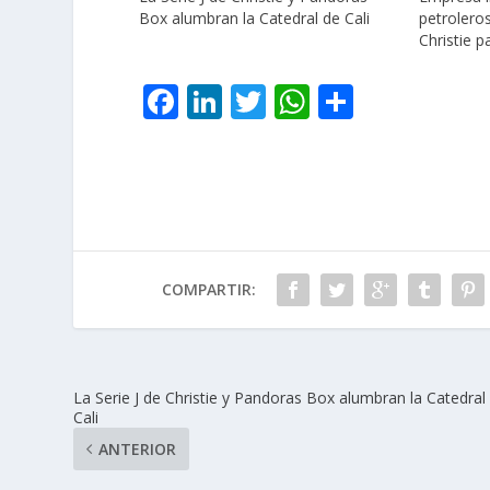
Box alumbran la Catedral de Cali
petroleros
Christie 
F
Li
T
W
C
ac
n
w
h
o
e
k
itt
at
m
b
e
er
s
p
o
dI
A
ar
o
n
p
ti
COMPARTIR:
k
p
r
La Serie J de Christie y Pandoras Box alumbran la Catedral
Cali
ANTERIOR