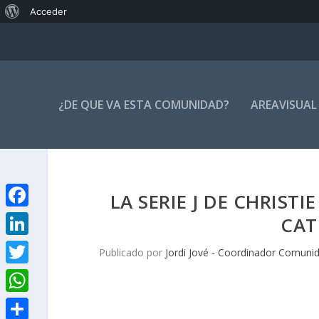
Acerca
Acceder
de
WordPress
¿DE QUE VA ESTA COMUNIDAD?
AREAVISUAL
LA SERIE J DE CHRIS
F
CAT
a
L
Publicado por
Jordi Jové - Coordinador Comuni
c
i
T
e
n
w
W
b
k