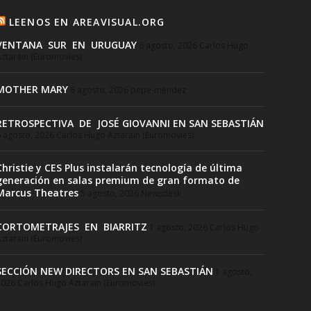
LEENOS EN AREAVISUAL.ORG
VENTANA SUR EN URUGUAY
6 agosto, 2026
Carlos Hugo
ztarain (Euromovies)
MOTHER MARY
6 agosto, 2026
pepe-mendez
RETROSPECTIVA DE JOSÉ GIOVANNI EN SAN SEBASTIÁN
 agosto, 2026
Carlos Hugo Aztarain (Euromovies)
Christie y CES Plus instalarán tecnología de última
generación en salas premium de gran formato de
Marcus Theatres
5 agosto, 2026
Newsdesk
CORTOMETRAJES EN BIARRITZ
1 agosto, 2026
Carlos Hugo
ztarain (Euromovies)
SECCIÓN NEW DIRECTORS EN SAN SEBASTIÁN
1 agosto,
2026
Carlos Hugo Aztarain (Euromovies)