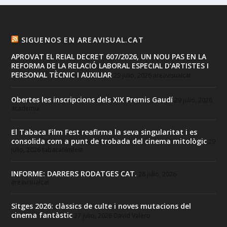
SIGUENOS EN AREAVISUAL.CAT
APROVAT EL REIAL DECRET 607/2026, UN NOU PAS EN LA
REFORMA DE LA RELACIÓ LABORAL ESPECIAL D’ARTISTES I
PERSONAL TÈCNIC I AUXILIAR
29 julio, 2026
areavisualcat
Obertes les inscripcions dels XIX Premis Gaudí
29 julio, 2026
academia
El Tabaca Film Fest reafirma la seva singularitat i es
consolida com a punt de trobada del cinema mitològic
29
julio, 2026
tabacafilmfest
INFORME: DARRERS RODATGES CAT.
28 julio, 2026
areavisualcat
Sitges 2026: clàssics de culte i noves mutacions del
cinema fantàstic
27 julio, 2026
David Valero