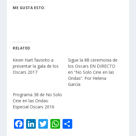
ME GUSTA ESTO:
RELATED
Kevin Hart favorito a
Sigue la 88 ceremonia de
presentar la gala de los
los Oscars EN DIRECTO
Oscars 2017
en “No Solo Cine en las
Ondas”. Por Helena
García
Programa 38 de No Solo
Cine en las Ondas.
Especial Oscars 2016
F
Li
T
W
C
ac
n
w
h
o