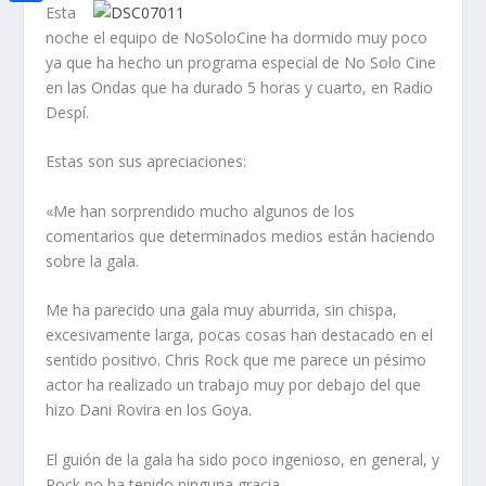
i
h
Esta
o
C
e
t
noche el equipo de NoSoloCine ha dormido muy poco
a
o
o
d
ya que ha hecho un programa especial de No Solo Cine
t
t
en las Ondas que ha durado 5 horas y cuarto, en Radio
k
m
I
e
Despí.
s
p
n
r
A
a
Estas son sus apreciaciones:
p
r
«Me han sorprendido mucho algunos de los
p
t
comentarios que determinados medios están haciendo
sobre la gala.
i
r
Me ha parecido una gala muy aburrida, sin chispa,
excesivamente larga, pocas cosas han destacado en el
sentido positivo. Chris Rock que me parece un pésimo
actor ha realizado un trabajo muy por debajo del que
hizo Dani Rovira en los Goya.
El guión de la gala ha sido poco ingenioso, en general, y
Rock no ha tenido ninguna gracia.