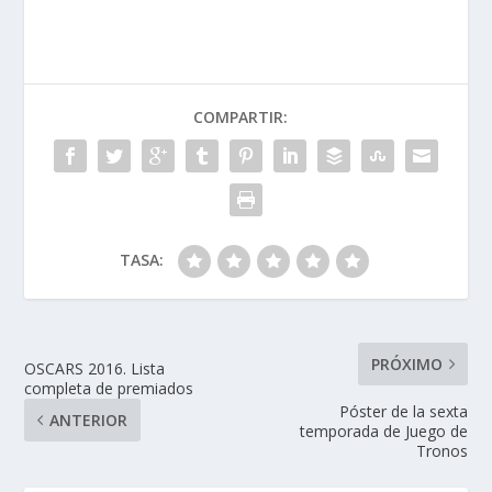
e
k
itt
at
m
b
e
er
s
p
o
dI
A
ar
COMPARTIR:
o
n
p
ti
k
p
r
TASA:
PRÓXIMO
OSCARS 2016. Lista
completa de premiados
Póster de la sexta
ANTERIOR
temporada de Juego de
Tronos