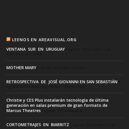
LEENOS EN AREAVISUAL.ORG
VENTANA SUR EN URUGUAY
6 agosto, 2026
Carlos Hugo
Aztarain (Euromovies)
MOTHER MARY
6 agosto, 2026
pepe-mendez
RETROSPECTIVA DE JOSÉ GIOVANNI EN SAN SEBASTIÁN
6
agosto, 2026
Carlos Hugo Aztarain (Euromovies)
Christie y CES Plus instalarán tecnología de última
generación en salas premium de gran formato de
Marcus Theatres
5 agosto, 2026
Newsdesk
CORTOMETRAJES EN BIARRITZ
1 agosto, 2026
Carlos Hugo