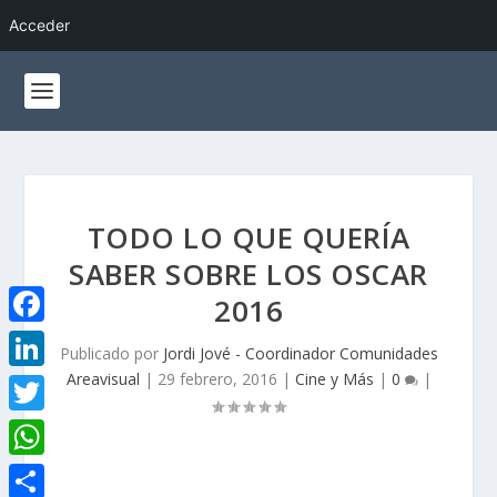
Acceder
TODO LO QUE QUERÍA
SABER SOBRE LOS OSCAR
2016
F
Publicado por
Jordi Jové - Coordinador Comunidades
a
Areavisual
|
29 febrero, 2016
|
Cine y Más
|
0
|
L
c
i
T
e
n
w
W
b
k